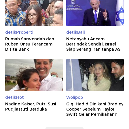
detikProperti
detikBali
Rumah Sarwendah dan
Netanyahu Ancam
Ruben Onsu Terancam
Bertindak Sendiri, Israel
Disita Bank
Siap Serang Iran tanpa AS
detikHot
Wolipop
Nadine Kaiser, Putri Susi
Gigi Hadid Dinikahi Bradley
Pudjiastuti Berduka
Cooper Sebelum Taylor
Swift Gelar Pernikahan?