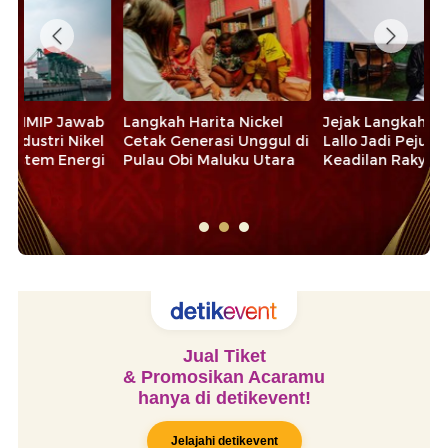
ab
Langkah Harita Nickel
Jejak Langkah Rudianto
Ma
el
Cetak Generasi Unggul di
Lallo Jadi Pejuang
Pi
gi
Pulau Obi Maluku Utara
Keadilan Rakyat
An