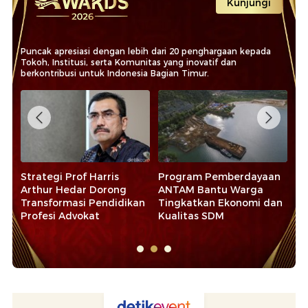
Kunjungi
Puncak apresiasi dengan lebih dari 20 penghargaan kepada
Tokoh, Institusi, serta Komunitas yang inovatif dan
berkontribusi untuk Indonesia Bagian Timur.
n
Peran AIA di Balik
Komitmen Waka Komisi II
Ko
Percepatan Infrastruktur
DPR Bahtra Banong
Mu
an
dan Ketahanan Air
Kawal Konflik Agraria
Ak
dan Gaji PPPK
SP