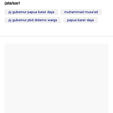
(ata/sar)
pj gubernur papua barat daya
muhammad musa'ad
pj gubernur pbd didemo warga
papua barat daya