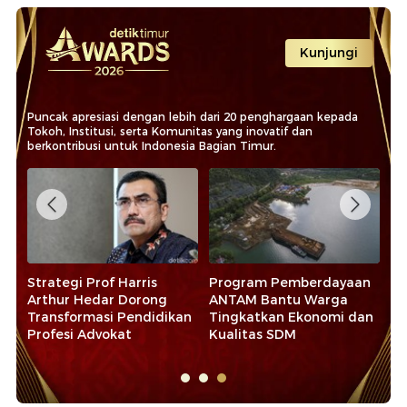
Kunjungi
Puncak apresiasi dengan lebih dari 20 penghargaan kepada
Tokoh, Institusi, serta Komunitas yang inovatif dan
berkontribusi untuk Indonesia Bagian Timur.
m Pemberdayaan
Suasana Jelang Malam
Gubernur Sulse
Bantu Warga
Penganugerahan
Trans Hotel Ja
kan Ekonomi dan
detiktimur Awards 2026
Hadiri detikti
s SDM
2026