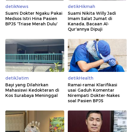
detikNews
detikHikmah
Suami Dokter Ngaku Pakai
Suami Nikita Willy Jadi
Medsos Istri Hina Pasien
Imam Salat Jumat di
BPJS 'Triase Merah Dulu'
Kanada, Bacaan Al-
Qur'annya Dipuji
detikJatim
detikHealth
Bayi yang Dilahirkan
Ramai-ramai Klarifikasi
Mahasiswi Kedokteran di
usai Gaduh Komentar
Kos Surabaya Meninggal
Nirempati Dokter-Nakes
soal Pasien BPJS