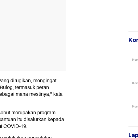
Ko
Ko
yang dirugikan, mengingat
Ko
 Bulog, termasuk peran
sebagai mana mestinya," kata
Ko
ersebut merupakan program
Bantuan itu disalurkan kepada
mi COVID-19.
La