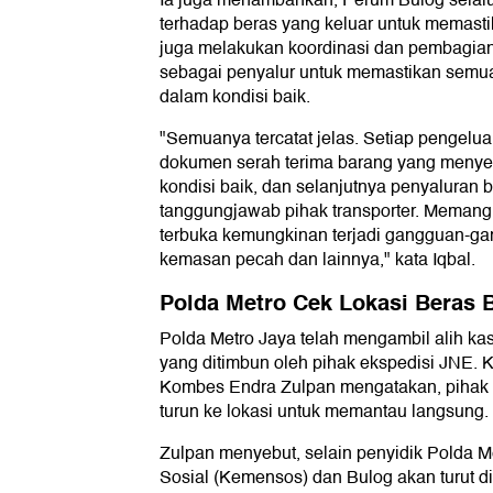
Ia juga menambahkan, Perum Bulog selal
terhadap beras yang keluar untuk memasti
juga melakukan koordinasi dan pembagian
sebagai penyalur untuk memastikan semua
dalam kondisi baik.
"Semuanya tercatat jelas. Setiap pengelu
dokumen serah terima barang yang menyeb
kondisi baik, dan selanjutnya penyaluran 
tanggungjawab pihak transporter. Meman
terbuka kemungkinan terjadi gangguan-ga
kemasan pecah dan lainnya," kata Iqbal.
Polda Metro Cek Lokasi Beras 
Polda Metro Jaya telah mengambil alih ka
yang ditimbun oleh pihak ekspedisi JNE.
Kombes Endra Zulpan mengatakan, pihak p
turun ke lokasi untuk memantau langsung.
Zulpan menyebut, selain penyidik Polda M
Sosial (Kemensos) dan Bulog akan turut d