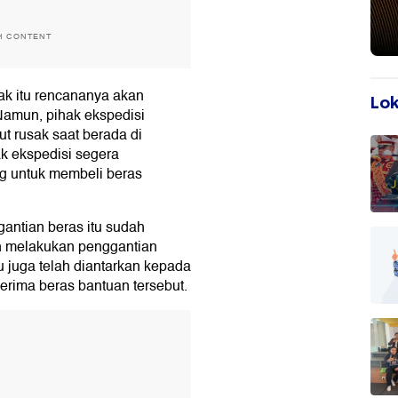
H CONTENT
ak itu rencananya akan
Lok
Namun, pihak ekspedisi
t rusak saat berada di
ak ekspedisi segera
g untuk membeli beras
antian beras itu sudah
lah melakukan penggantian
u juga telah diantarkan kepada
rima beras bantuan tersebut.
T