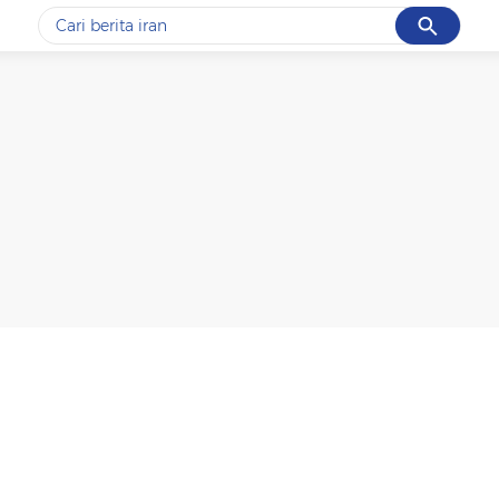
Cancel
Yang sedang ramai dicari
#1
data live draw sgp
#2
kebakaran
#3
prabowo
#4
iran
#5
gempa hari ini
Promoted
Terakhir yang dicari
Loading...