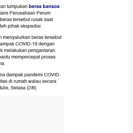
beras bansos
uan tumpukan
etaris Perusahaan Perum
eras tersebut rusak saat
leh pihak ekspedisi.
n menyalurkan beras tersebut
rdampak COVID-19 dengan
uk melakukan pengantaran.
mbantu mempercepat proses
ma.
rkena dampak pandemi COVID-
vitas di rumah walau secara
ulis, Selasa (2/8).