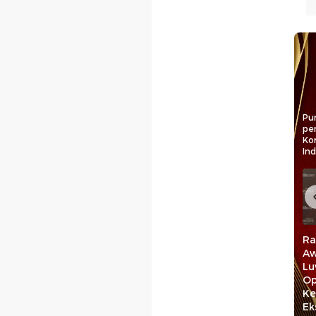
Pun
pe
Ko
In
Rektor UMI Jadikan
Rektor Unhas Nilai
Ra
n:
detiktimur Awards
detiktimur Awards
Aw
r Awards
Sebagai Motivasi
Beri Penguatan
Lu
bagi
untuk Lebih
Bagi Civitas
Op
Berkembang
Akademika
Ke
aan
Ek