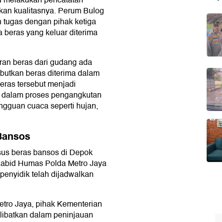
u melakukan pencatatan
kan kualitasnya. Perum Bulog
 tugas dengan pihak ketiga
 beras yang keluar diterima
aran beras dari gudang ada
utkan beras diterima dalam
beras tersebut menjadi
g dalam proses pengangkutan
ngguan cuaca seperti hujan,
Bansos
sus beras bansos di Depok
 Kabid Humas Polda Metro Jaya
enyidik telah dijadwalkan
etro Jaya, pihak Kementerian
ilibatkan dalam peninjauan