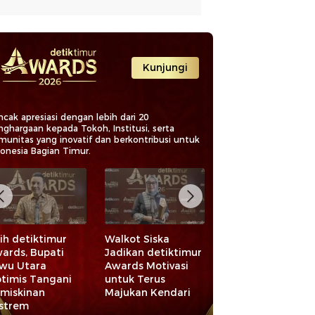
Kunjungi
cak apresiasi dengan lebih dari 20
nghargaan kepada Tokoh, Institusi, serta
munitas yang inovatif dan berkontribusi untuk
donesia Bagian Timur.
ih detiktimur
Walkot Siska
Raih detiktimur
ards, Bupati
Jadikan detiktimur
Awards 2026,
wu Utara
Awards Motivasi
Bupati Maros
timis Tangani
untuk Terus
Apresiasi Pelaku
miskinan
Majukan Kendari
Ekonomi dan
strem
UMKM