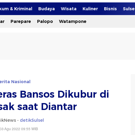
kum & Kriminal
Budaya
Wisata
Kuliner
Bisnis
Suls
ar
Parepare
Palopo
Watampone
erita Nasional
ras Bansos Dikubur di
ak saat Diantar
ikNews -
detikSulsel
03 Agu 2022 09:55 WIB