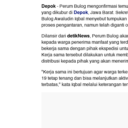
Depok
-
Perum Bulog mengonfirmasi tem
Depok
yang dikubur di
, Jawa Barat. Sekr
Bulog Awaludin Iqbal menyebut tumpukan b
proses pengantaran, namun telah diganti o
detikNews
Dilansir dari
, Perum Bulog aka
kepada warga penerima manfaat yang te
bekerja sama dengan pihak ekspedisi unt
Kerja sama tersebut dilakukan untuk me
distribusi kepada pihak yang akan meneri
"Kerja sama ini bertujuan agar warga te
19 tetap tenang dan bisa melanjutkan akti
terbatas," kata Iqbal melalui keterangan tert