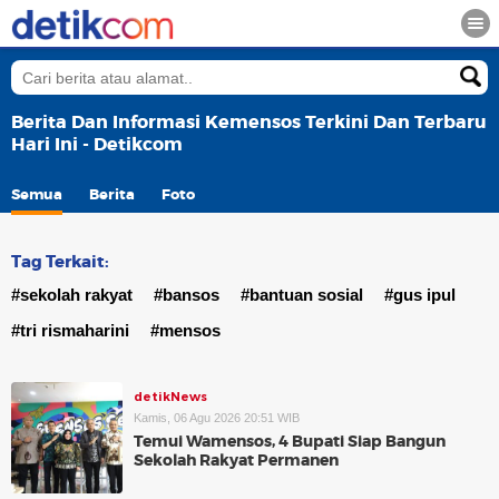
Berita Dan Informasi Kemensos Terkini Dan Terbaru
Hari Ini - Detikcom
Semua
Berita
Foto
Tag Terkait:
#sekolah rakyat
#bansos
#bantuan sosial
#gus ipul
#tri rismaharini
#mensos
detikNews
Kamis, 06 Agu 2026 20:51 WIB
Temui Wamensos, 4 Bupati Siap Bangun
Sekolah Rakyat Permanen