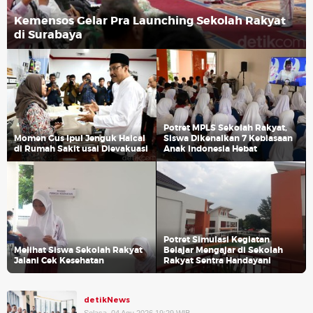
Kemensos Gelar Pra Launching Sekolah Rakyat
di Surabaya
Potret MPLS Sekolah Rakyat,
Momen Gus Ipul Jenguk Haical
Siswa Dikenalkan 7 Kebiasaan
di Rumah Sakit usai Dievakuasi
Anak Indonesia Hebat
Potret Simulasi Kegiatan
Melihat Siswa Sekolah Rakyat
Belajar Mengajar di Sekolah
Jalani Cek Kesehatan
Rakyat Sentra Handayani
detikNews