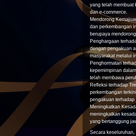
yang telah membuat ko
dan e-commerce.
Mendorong Kemajuan 
dan perkembangan ind
berupaya mendorong le
Penghargaan terhadap
dengan pengakuan ata
masyarakat melalui ini
Penghormatan terhad
kepemimpinan dalam b
telah membawa peruba
Refleksi terhadap T
perkembangan terkini
pengakuan terhadap p
Meningkatkan Kesadar
meningkatkan kesadar
yang bertanggung ja
Secara keseluruhan