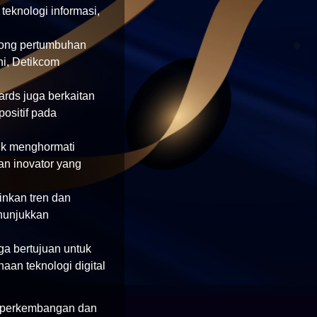
teknologi informasi,
rong pertumbuhan
ni, Detikcom
ards juga berkaitan
ositif pada
uk menghormati
an inovator yang
inkan tren dan
enunjukkan
ga bertujuan untuk
an teknologi digital
p perkembangan dan