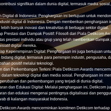
ntribusi signifikan dalam dunia digital, termasuk media sosial, 
Digital di Indonesia: Penghargaan ini bertujuan untuk mendo
ustri digital di Indonesia. Dengan memberikan penghargaan i
bih banyak inovasi dan kreativitas di berbagai sektor digital.
 Prestasi dan Dampak Positif: Filosofi dari Piala Detikcom Aw
s prestasi individu atau grup yang telah memberikan dampak p
siatif digital mereka.
ap Kepemimpinan Digital: Penghargaan ini juga bertujuan unt
idang digital, termasuk para pemimpin industri, pengusaha, d
han positif melalui teknologi.
ren dan Perkembangan Terkini: Piala Detikcom Awards mencerm
 dalam teknologi digital dan media sosial. Penghargaan ini m
erubahan dan perkembangan yang terjadi di dunia digital.
an dan Edukasi Digital: Melalui penghargaan ini, Detikcom ju
an dan edukasi mengenai pentingnya digitalisasi dan pengguna
wab di kalangan masyarakat Indonesia.
, Detikcom Awards mencerminkan komitmen Detikcom terhada