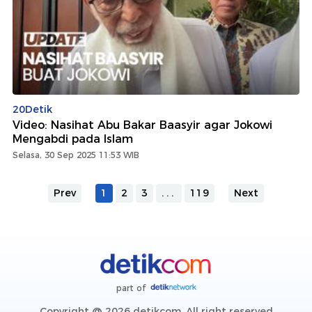
20Detik
Video: Nasihat Abu Bakar Baasyir agar Jokowi
Mengabdi pada Islam
Selasa, 30 Sep 2025 11:53 WIB
Prev
1
2
3
...
119
Next
part of
Copyright @ 2026 detikcom, All right reserved