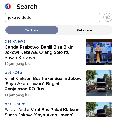
Yang sedang ramai dicari
Terbaru
Relevansi
Loading...
detikNews
Canda Prabowo: Bahlil Bisa Bikin
Promoted
Jokowi Ketawa, Orang Solo Itu
Susah Ketawa
Terakhir yang dicari
10 jam yang lalu
detikOto
Viral Klakson Bus Pakai Suara Jokowi
'Saya Akan Lawan', Begini
Penjelasan PO Bus
11 jam yang lalu
detikJatim
Fakta-fakta Viral Bus Pakai Klakson
Suara Jokowi 'Saya Akan Lawan'