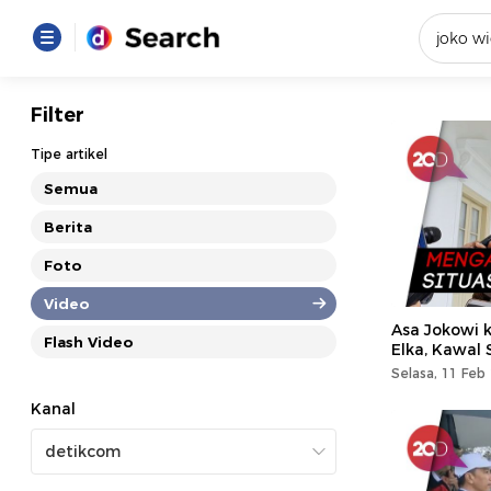
Yang se
Filter
Loading..
Tipe artikel
Semua
Promot
Berita
Foto
Terakhir
Loading...
Video
Asa Jokowi k
Flash Video
Elka, Kawal 
Selasa, 11 Feb
Kanal