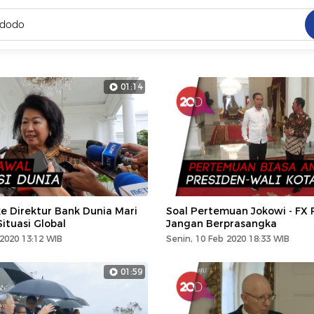
C
dang ramai dicari
01:14
.
ed
 yang dicari
e Direktur Bank Dunia Mari
Soal Pertemuan Jokowi - FX 
Situasi Global
Jangan Berprasangka
 2020 13:12 WIB
Senin, 10 Feb 2020 18:33 WIB
01:59