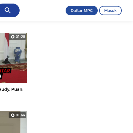
ancel
Daftar MPC
Masuk
01:28
Rudy, Puan:
01:44