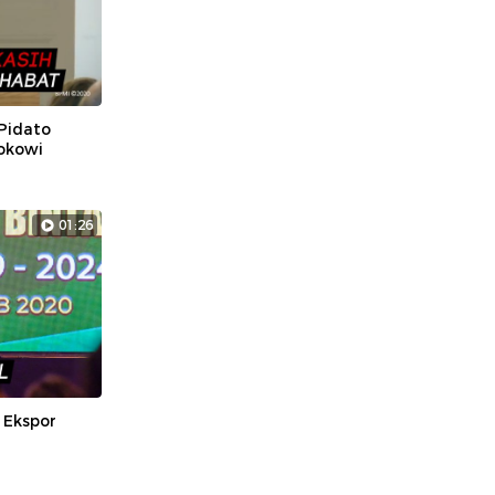
 Pidato
okowi
01:26
 Ekspor