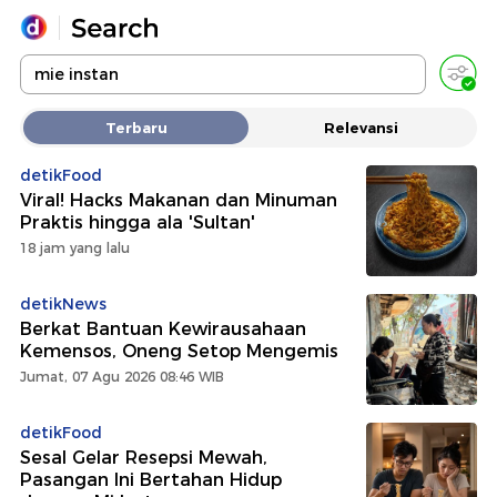
Yang sedang ramai dicari
Terbaru
Relevansi
Loading...
detikFood
Viral! Hacks Makanan dan Minuman
Promoted
Praktis hingga ala 'Sultan'
18 jam yang lalu
Terakhir yang dicari
detikNews
Berkat Bantuan Kewirausahaan
Kemensos, Oneng Setop Mengemis
Jumat, 07 Agu 2026 08:46 WIB
detikFood
Sesal Gelar Resepsi Mewah,
Pasangan Ini Bertahan Hidup