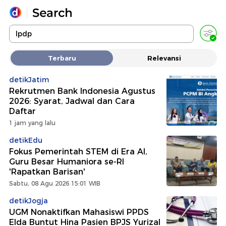
Yang sedang ramai dicari
Terbaru
Relevansi
Loading...
detikJatim
Rekrutmen Bank Indonesia Agustus
Promoted
2026: Syarat, Jadwal dan Cara
Daftar
Terakhir yang dicari
1 jam yang lalu
detikEdu
Fokus Pemerintah STEM di Era AI,
Guru Besar Humaniora se-RI
'Rapatkan Barisan'
Sabtu, 08 Agu 2026 15:01 WIB
detikJogja
UGM Nonaktifkan Mahasiswi PPDS
Elda Buntut Hina Pasien BPJS Yurizal