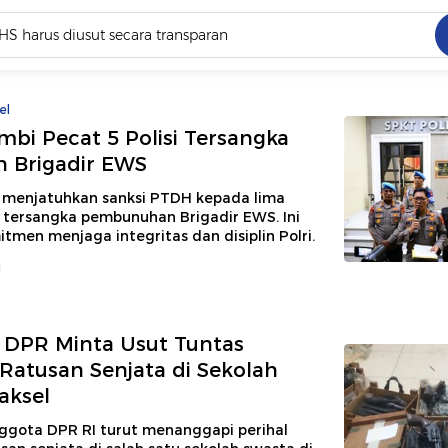
C
dang ramai dicari
el
.
mbi Pecat 5 Polisi Tersangka
 Brigadir EWS
ed
 menjatuhkan sanksi PTDH kepada lima
i tersangka pembunuhan Brigadir EWS. Ini
tmen menjaga integritas dan disiplin Polri.
 yang dicari
u
 DPR Minta Usut Tuntas
atusan Senjata di Sekolah
aksel
ggota DPR RI turut menanggapi perihal