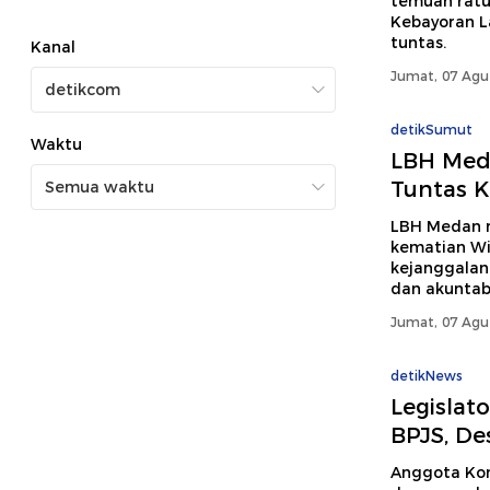
temuan ratus
Kebayoran L
tuntas.
Kanal
Jumat, 07 Agu
detikSumut
Waktu
LBH Med
Tuntas Ke
LBH Medan m
kematian Wi
kejanggalan
dan akuntab
Jumat, 07 Agu
detikNews
Legislat
BPJS, De
Anggota Kom