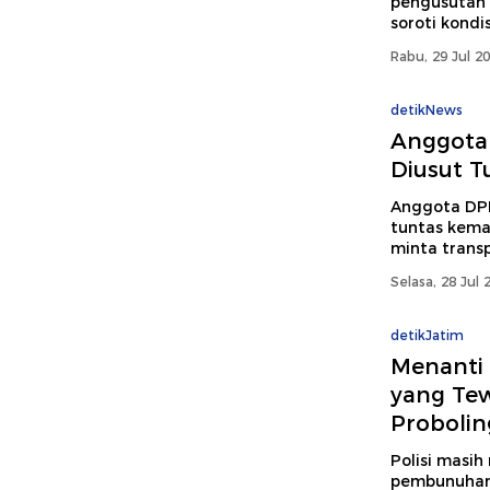
pengusutan 
soroti kondi
Rabu, 29 Jul 2
detikNews
Anggota
Diusut T
Anggota DP
tuntas kemat
minta trans
Selasa, 28 Jul 
detikJatim
Menanti
yang Tew
Proboli
Polisi masih
pembunuhan 