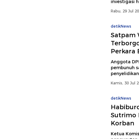
investigasi 
Rabu, 29 Jul 2
detikNews
Satpam 
Terborgo
Perkara 
Anggota DPR
pembunuh sa
penyelidikan
Kamis, 30 Jul 
detikNews
Habibur
Sutrimo 
Korban
Ketua Komis