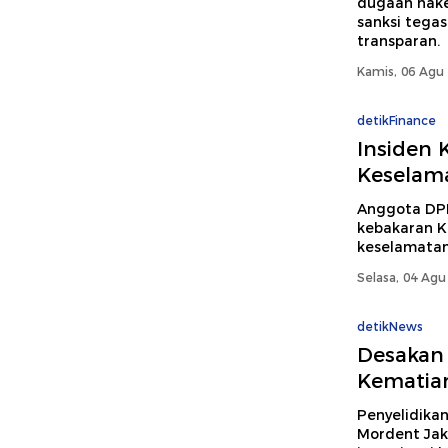
dugaan nake
sanksi tegas
transparan.
Kamis, 06 Agu 
detikFinance
Insiden 
Keselama
Anggota DPR
kebakaran KM
keselamatan
Selasa, 04 Agu
detikNews
Desakan 
Kematia
Penyelidikan
Mordent Jak