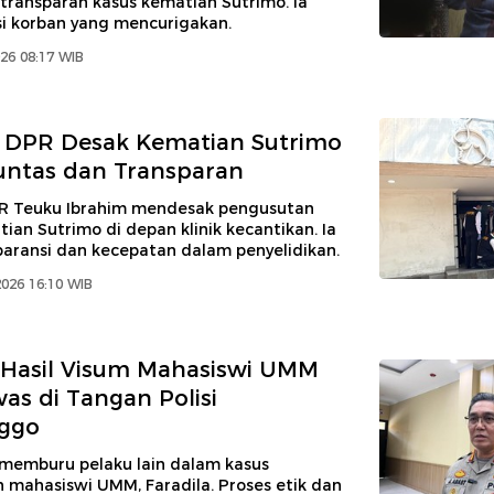
transparan kasus kematian Sutrimo. Ia
si korban yang mencurigakan.
026 08:17 WIB
 DPR Desak Kematian Sutrimo
untas dan Transparan
R Teuku Ibrahim mendesak pengusutan
ian Sutrimo di depan klinik kecantikan. Ia
paransi dan kecepatan dalam penyelidikan.
2026 16:10 WIB
 Hasil Visum Mahasiswi UMM
as di Tangan Polisi
nggo
 memburu pelaku lain dalam kasus
mahasiswi UMM, Faradila. Proses etik dan