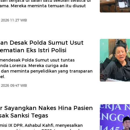
an senjata di salah satu sekolah swasta di
ama. Mereka meminta temuan itu diusut
 2026 11:27 WIB
an Desak Polda Sumut Usut
matian Eks Istri Polisi
endesak Polda Sumut usut tuntas
nda Lorenza. Mereka curiga ada
 dan meminta penyelidikan yang transparan
el.
 2026 09:47 WIB
or Sayangkan Nakes Hina Pasien
sak Sanksi Tegas
isi IX DPR, Ashabul Kahfi, menyesalkan