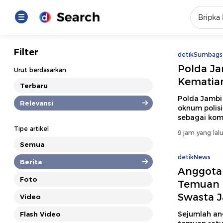
Yang se
Filter
detikSumbags
Loading..
Polda Ja
Urut berdasarkan
Kematian
Terbaru
Promot
Polda Jambi
Relevansi
oknum polis
sebagai komi
Terakhir
Tipe artikel
9 jam yang lal
Loading...
Semua
detikNews
Berita
Anggota
Foto
Temuan R
Swasta J
Video
Sejumlah an
Flash Video