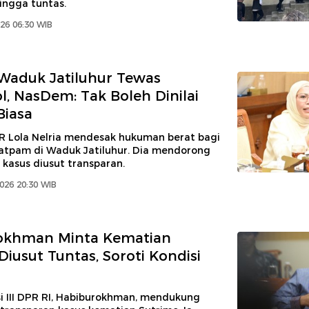
hingga tuntas.
026 06:30 WIB
Waduk Jatiluhur Tewas
l, NasDem: Tak Boleh Dinilai
Biasa
 Lola Nelria mendesak hukuman berat bagi
tpam di Waduk Jatiluhur. Dia mendorong
 kasus diusut transparan.
2026 20:30 WIB
okhman Minta Kematian
Diusut Tuntas, Soroti Kondisi
i III DPR RI, Habiburokhman, mendukung