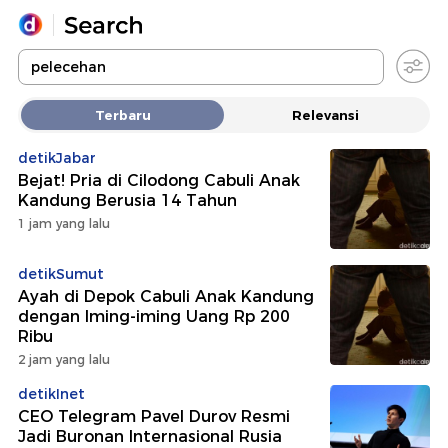
Yang sedang ramai dicari
Terbaru
Relevansi
Loading...
detikJabar
Bejat! Pria di Cilodong Cabuli Anak
Promoted
Kandung Berusia 14 Tahun
1 jam yang lalu
Terakhir yang dicari
detikSumut
Ayah di Depok Cabuli Anak Kandung
dengan Iming-iming Uang Rp 200
Ribu
2 jam yang lalu
detikInet
CEO Telegram Pavel Durov Resmi
Jadi Buronan Internasional Rusia