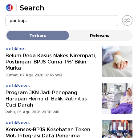
Yang sedang ramai dicari
Terbaru
Relevansi
Loading...
detikInet
Belum Reda Kasus Nakes Nirempati,
Promoted
Postingan 'BPJS Cuma 1%' Bikin
Murka
Terakhir yang dicari
Jumat, 07 Agu 2026 07:45 WIB
detikNews
Program JKN Jadi Penopang
Harapan Herna di Balik Rutinitas
Cuci Darah
Rabu, 05 Agu 2026 20:30 WIB
detikNews
Kemensos-BPJS Kesehatan Teken
MoU Integrasi Data Penerima