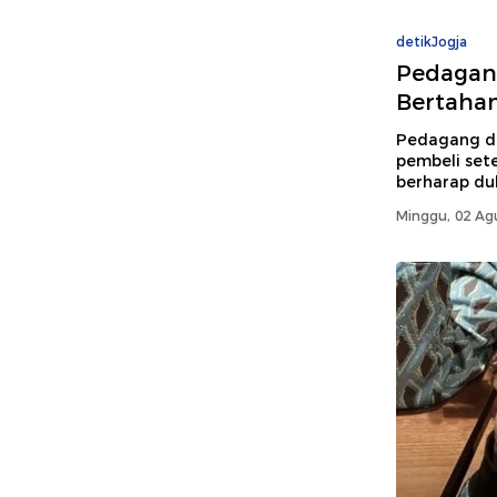
detikJogja
Pedagang
Bertahan
Pedagang di 
pembeli sete
berharap du
Minggu, 02 Ag