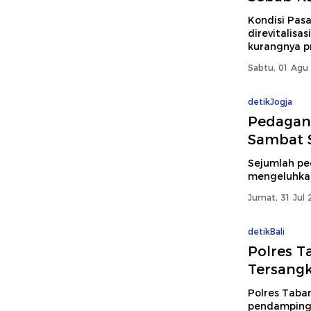
Kondisi Pasa
direvitalisa
kurangnya p
Sabtu, 01 Agu 
detikJogja
Pedagang
Sambat 
Sejumlah pe
mengeluhkan 
Jumat, 31 Jul 
detikBali
Polres T
Tersang
Polres Taba
pendampinga