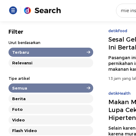
Yang se
Filter
detikFood
Sesal Ge
Loading..
Urut berdasarkan
Ini Bert
Terbaru
Promot
Pasangan in
Relevansi
pernikahan i
makanan kare
Terakhir
Tipe artikel
13 jam yang la
Loading...
Semua
detikHealth
Berita
Makan Mi
Lupa Cek
Foto
Hiperten
Video
Selain karen
Flash Video
karena murah