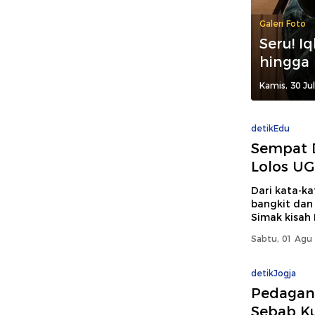
Galeri Foto
Seru! I
hingga
Kamis, 30 Ju
detikEdu
Sempat D
Lolos U
Dari kata-ka
bangkit dan
Simak kisah 
Sabtu, 01 Agu 
detikJogja
Pedagan
Sebab Ku