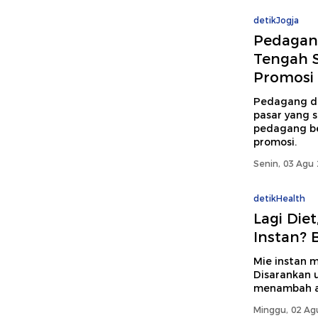
detikJogja
Pedagang
Tengah S
Promosi
Pedagang di
pasar yang se
pedagang be
promosi.
Senin, 03 Agu 
detikHealth
Lagi Die
Instan? 
Mie instan m
Disarankan 
menambah as
Minggu, 02 Ag