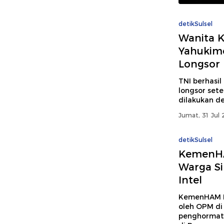
detikSulsel
Wanita 
Yahukimo
Longsor
TNI berhasil
longsor set
dilakukan de
Jumat, 31 Jul 
detikSulsel
KemenH
Warga Si
Intel
KemenHAM RI
oleh OPM di
penghormata