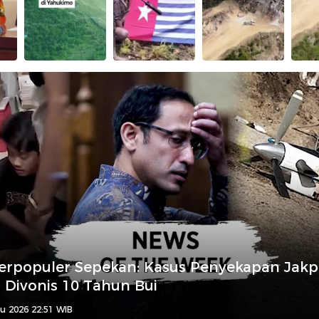
erpopuler Sepekan: Kasus Penyekapan Jakp
Divonis 10 Tahun Bui
u 2026 22:51 WIB