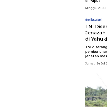
di Papua.
Minggu, 26 Jul
detikSulsel
TNI Dise
Jenazah
di Yahu
TNI diserang
pembunuhan 
jenazah mas
Jumat, 24 Jul 