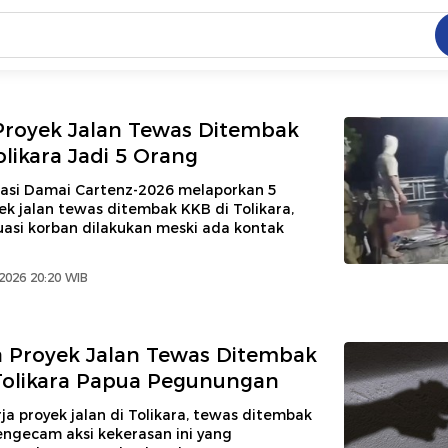
C
dang ramai dicari
Proyek Jalan Tewas Ditembak
.
olikara Jadi 5 Orang
ed
asi Damai Cartenz-2026 melaporkan 5
ek jalan tewas ditembak KKB di Tolikara,
uasi korban dilakukan meski ada kontak
 yang dicari
2026 20:20 WIB
a Proyek Jalan Tewas Ditembak
Tolikara Papua Pegunungan
a proyek jalan di Tolikara, tewas ditembak
ngecam aksi kekerasan ini yang