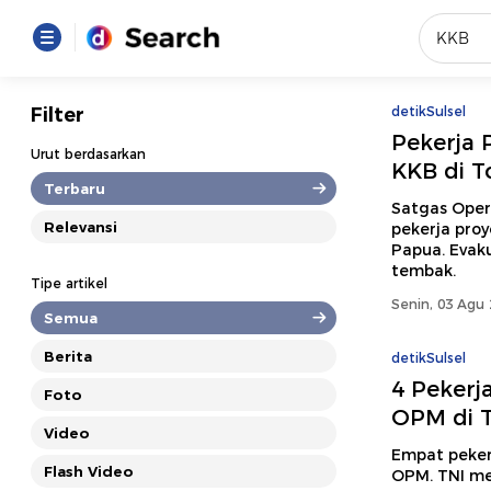
Yang se
Filter
detikSulsel
Pekerja 
Loading..
Urut berdasarkan
KKB di T
Terbaru
Promot
Satgas Oper
Relevansi
pekerja proy
Papua. Evak
Terakhir
tembak.
Tipe artikel
Loading...
Senin, 03 Agu 
Semua
Berita
detikSulsel
4 Pekerj
Foto
OPM di 
Video
Empat pekerj
Flash Video
OPM. TNI me