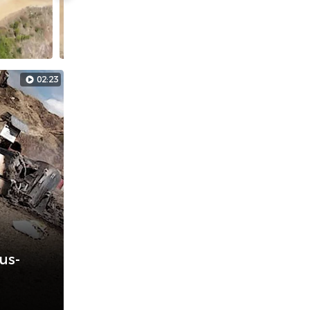
02:23
us-