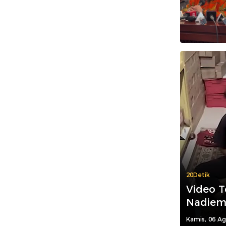
20Detik
Video T
Nadiem 
Kamis, 06 Ag