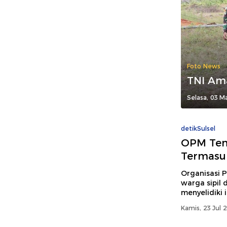
Foto News
TNI Ama
Selasa, 03 M
detikSulsel
OPM Temb
Termasuk
Organisasi 
warga sipil
menyelidiki 
Kamis, 23 Jul 