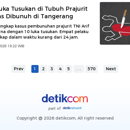
uka Tusukan di Tubuh Prajurit
s Dibunuh di Tangerang
ungkap kasus pembunuhan prajurit TNI Arif
na dengan 10 luka tusukan. Empat pelaku
gkap dalam waktu kurang dari 24 jam.
2026 19:22 WIB
Prev
1
2
3
4
5
...
570
Next
part of
Copyright @ 2026 detikcom, All right reserved