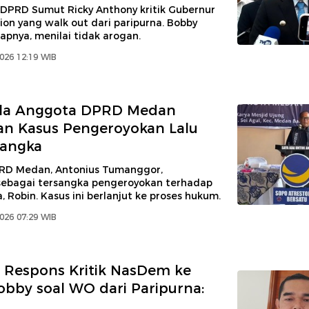
 DPRD Sumut Ricky Anthony kritik Gubernur
on yang walk out dari paripurna. Bobby
pnya, menilai tidak arogan.
2026 12:19 WIB
la Anggota DPRD Medan
kan Kasus Pengeroyokan Lalu
sangka
RD Medan, Antonius Tumanggor,
sebagai tersangka pengeroyokan terhadap
 Robin. Kasus ini berlanjut ke proses hukum.
2026 07:29 WIB
 Respons Kritik NasDem ke
bby soal WO dari Paripurna:
u