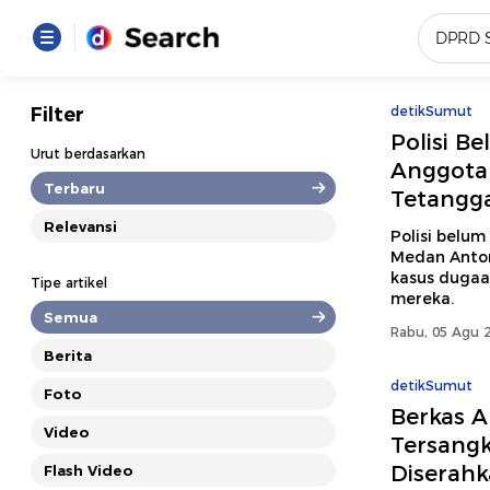
Yang se
Filter
detikSumut
Polisi B
Loading..
Urut berdasarkan
Anggota
Terbaru
Tetangg
Promot
Relevansi
Polisi belu
Medan Anton
Terakhir
kasus dugaa
Tipe artikel
Loading...
mereka.
Semua
Rabu, 05 Agu 2
Berita
detikSumut
Foto
Berkas 
Video
Tersang
Diserahk
Flash Video