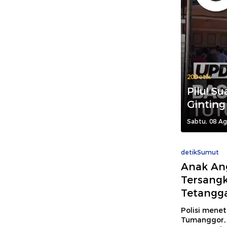
20Detik
Pilu! 
Ginting
Sabtu, 08 Ag
detikSumut
Anak An
Tersang
Tetangg
Polisi mene
Tumanggor, 