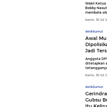
Wakil Ketua
Bobby Nasuti
membela sika
Kamis, 30 Jul 
detikSumut
Awal Mu
Dipolisi
Jadi Ter
Anggota DP
ditetapkan 
tetangganya,
Kamis, 30 Jul 
detikSumut
Gerindra
Gubsu Bo
Itu Kelir