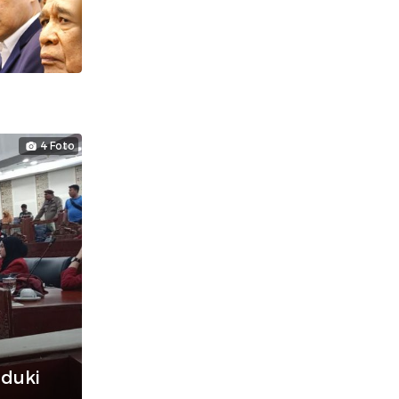
4 Foto
uduki