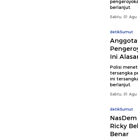
pengeroyoka
berlanjut.
Sabtu, 01 Agu 
detikSumut
Anggota
Pengeroy
Ini Alas
Polisi mene
tersangka p
ini tersang
berlanjut.
Sabtu, 01 Agu 
detikSumut
NasDem 
Ricky Bel
Benar