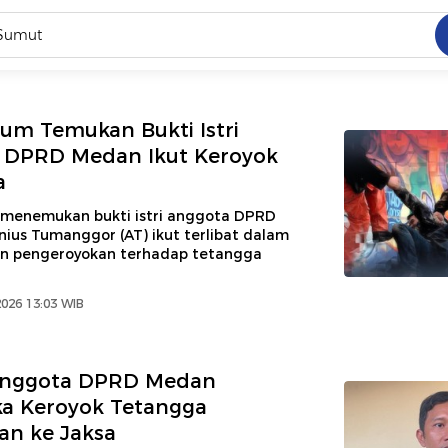
C
dang ramai dicari
elum Temukan Bukti Istri
.
 DPRD Medan Ikut Keroyok
a
ed
m menemukan bukti istri anggota DPRD
ius Tumanggor (AT) ikut terlibat dalam
 yang dicari
n pengeroyokan terhadap tetangga
026 13:03 WIB
Anggota DPRD Medan
ka Keroyok Tetangga
an ke Jaksa