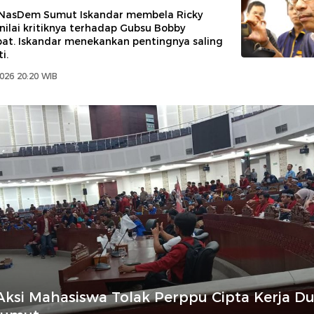
NasDem Sumut Iskandar membela Ricky
ilai kritiknya terhadap Gubsu Bobby
pat. Iskandar menekankan pentingnya saling
i.
2026 20:20 WIB
Aksi Mahasiswa Tolak Perppu Cipta Kerja D