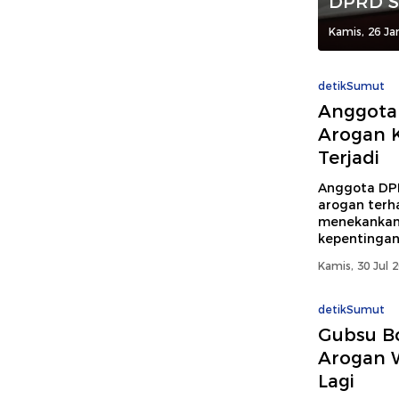
DPRD 
Kamis, 26 Ja
detikSumut
Anggota
Arogan K
Terjadi
Anggota DP
arogan terh
menekankan 
kepentingan
Kamis, 30 Jul 
detikSumut
Gubsu B
Arogan W
Lagi