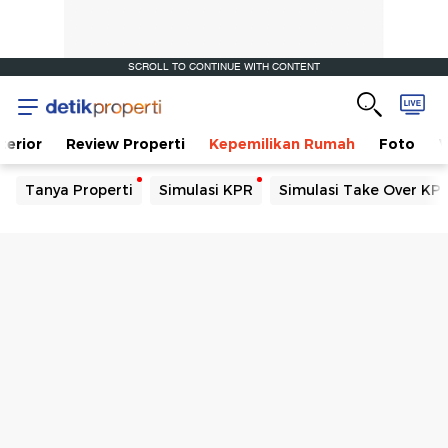
SCROLL TO CONTINUE WITH CONTENT
terior
Review Properti
Kepemilikan Rumah
Foto
V
Tanya Properti
Simulasi KPR
Simulasi Take Over KP