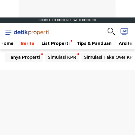
SCROLL TO CONTINUE WITH CONTENT
Home
Berita
List Properti
Tips & Panduan
Arsitek
Tanya Properti
Simulasi KPR
Simulasi Take Over KP