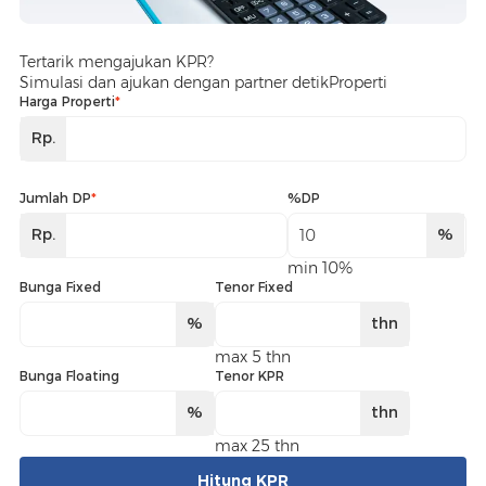
Tertarik mengajukan KPR?
Simulasi dan ajukan dengan partner detikProperti
Harga Properti
*
Rp.
Jumlah DP
*
%DP
Rp.
%
min 10%
Bunga Fixed
Tenor Fixed
%
thn
max 5 thn
Bunga Floating
Tenor KPR
%
thn
max 25 thn
Hitung KPR