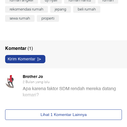
rumah angker
uji nyali
rumah hantu
rumah
rekomendasi rumah
jepang
beli rumah
sewa rumah
properti