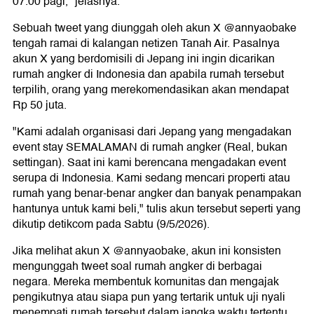
07.00 pagi," jelasnya.
Sebuah tweet yang diunggah oleh akun X @annyaobake
tengah ramai di kalangan netizen Tanah Air. Pasalnya
akun X yang berdomisili di Jepang ini ingin dicarikan
rumah angker di Indonesia dan apabila rumah tersebut
terpilih, orang yang merekomendasikan akan mendapat
Rp 50 juta.
"Kami adalah organisasi dari Jepang yang mengadakan
event stay SEMALAMAN di rumah angker (Real, bukan
settingan). Saat ini kami berencana mengadakan event
serupa di Indonesia. Kami sedang mencari properti atau
rumah yang benar-benar angker dan banyak penampakan
hantunya untuk kami beli," tulis akun tersebut seperti yang
dikutip detikcom pada Sabtu (9/5/2026).
Jika melihat akun X @annyaobake, akun ini konsisten
mengunggah tweet soal rumah angker di berbagai
negara. Mereka membentuk komunitas dan mengajak
pengikutnya atau siapa pun yang tertarik untuk uji nyali
menempati rumah tersebut dalam jangka waktu tertentu.