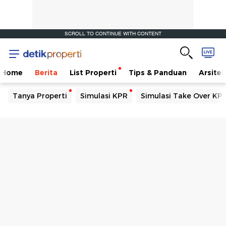
SCROLL TO CONTINUE WITH CONTENT
Home
Berita
List Properti
Tips & Panduan
Arsitek
Tanya Properti
Simulasi KPR
Simulasi Take Over KP