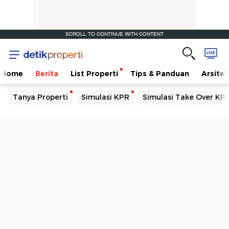
SCROLL TO CONTINUE WITH CONTENT
Home
Berita
List Properti
Tips & Panduan
Arsitek
Tanya Properti
Simulasi KPR
Simulasi Take Over KP