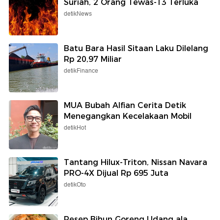
Suriah, 2 Orang Tewas-13 Terluka
detikNews
Batu Bara Hasil Sitaan Laku Dilelang
Rp 20,97 Miliar
detikFinance
MUA Bubah Alfian Cerita Detik
Menegangkan Kecelakaan Mobil
detikHot
Tantang Hilux-Triton, Nissan Navara
PRO-4X Dijual Rp 695 Juta
detikOto
Resep Bihun Goreng Udang ala