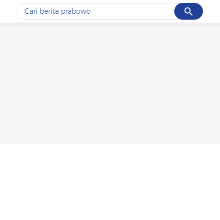
Cancel
Yang sedang ramai dicari
#1
data live draw sgp
#2
piala presiden 2026
#3
prabowo
#4
iran
#5
gempa hari ini
Promoted
Terakhir yang dicari
Loading...