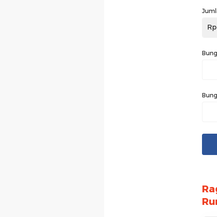
Juml
Rp
Bung
Bung
Ra
Ru