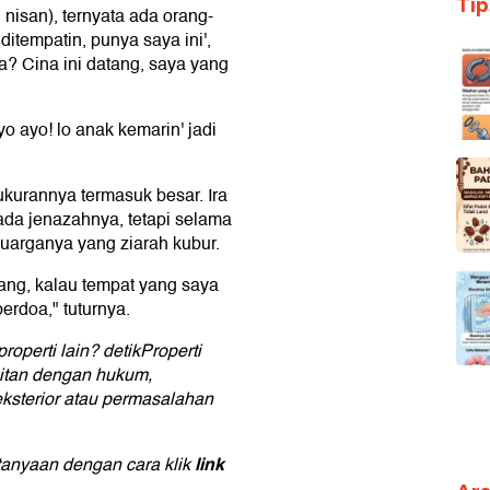
Ti
 nisan), ternyata ada orang-
itempatin, punya saya ini',
ya? Cina ini datang, saya yang
yo ayo! lo anak kemarin' jadi
ukurannya termasuk besar. Ira
ada jenazahnya, tetapi selama
luarganya yang ziarah kubur.
kang, kalau tempat yang saya
erdoa," tuturnya.
operti lain? detikProperti
aitan dengan hukum,
, eksterior atau permasalahan
link
tanyaan dengan cara klik