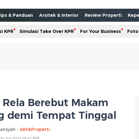
ips & Panduan
Arsitek & Interior
Review Properti
Kepe
si KPR
Simulasi Take Over KPR
For Your Business
Foto
ra Rela Berebut Makam
 demi Tempat Tinggal
iansyah -
detikProperti
 30 Jun 2025 08:47 WIB