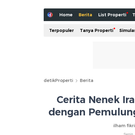
Home
Berita
List Properti
T
Terpopuler
Tanya Properti
Simula
detikProperti
Berita
Cerita Nenek I
dengan Pemulung
ilham fikr
Senin,