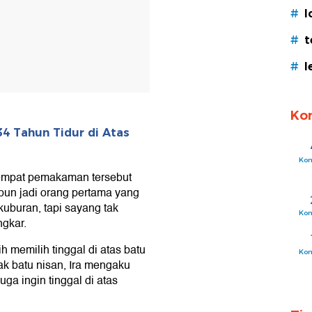
#
l
#
t
#
l
Ko
34 Tahun Tidur di Atas
Ko
e tempat pemakaman tersebut
un jadi orang pertama yang
kuburan, tapi sayang tak
Ko
ngkar.
 memilih tinggal di atas batu
Ko
ak batu nisan, Ira mengaku
ga ingin tinggal di atas