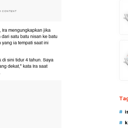
H CONTENT
n, Ira mengungkapkan jika
dari satu batu nisan ke batu
yang ia tempati saat ini
di sini tidur 4 tahun. Saya
ang dekat," kata Ira saat
.
T
Tag
#
i
#
k