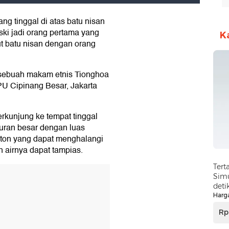
ng tinggal di atas batu nisan
ki jadi orang pertama yang
K
ut batu nisan dengan orang
da sebuah makam etnis Tionghoa
PU Cipinang Besar, Jakarta
rkunjung ke tempat tinggal
kuran besar dengan luas
beton yang dapat menghalangi
n airnya dapat tampias.
Tert
Simu
deti
Harg
Rp