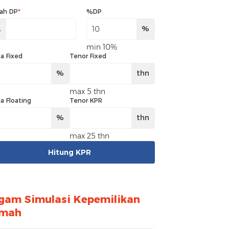
ah DP
*
%DP
.
%
min 10%
a Fixed
Tenor Fixed
%
thn
max 5 thn
a Floating
Tenor KPR
%
thn
max 25 thn
Hitung KPR
gam Simulasi Kepemilikan
mah