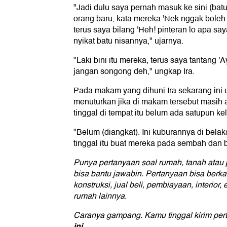
"Jadi dulu saya pernah masuk ke sini (batu
orang baru, kata mereka 'Nek nggak boleh d
terus saya bilang 'Heh! pinteran lo apa sa
nyikat batu nisannya," ujarnya.
"Laki bini itu mereka, terus saya tantang 'A
jangan songong deh," ungkap Ira.
Pada makam yang dihuni Ira sekarang ini 
menuturkan jika di makam tersebut masih 
tinggal di tempat itu belum ada satupun ke
"Belum (diangkat). Ini kuburannya di bela
tinggal itu buat mereka pada sembah dan b
Punya pertanyaan soal rumah, tanah atau pr
bisa bantu jawabin. Pertanyaan bisa berk
konstruksi, jual beli, pembiayaan, interior
rumah lainnya.
Caranya gampang. Kamu tinggal kirim per
ini