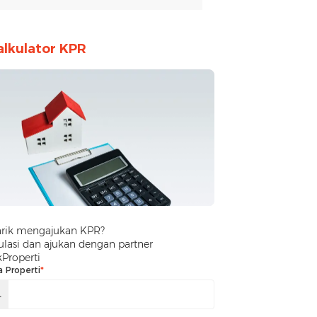
alkulator KPR
arik mengajukan KPR?
lasi dan ajukan dengan partner
kProperti
a Properti
*
.