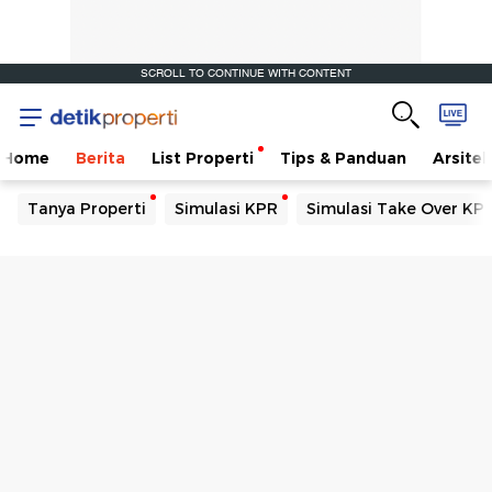
SCROLL TO CONTINUE WITH CONTENT
Home
Berita
List Properti
Tips & Panduan
Arsitek
Tanya Properti
Simulasi KPR
Simulasi Take Over KP