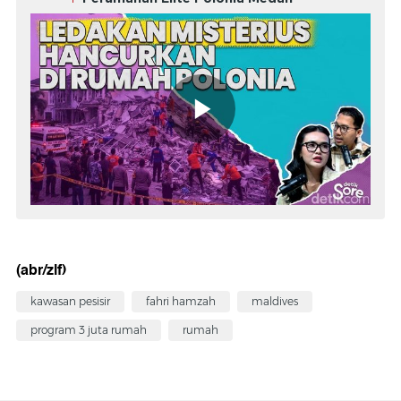
(abr/zlf)
kawasan pesisir
fahri hamzah
maldives
program 3 juta rumah
rumah