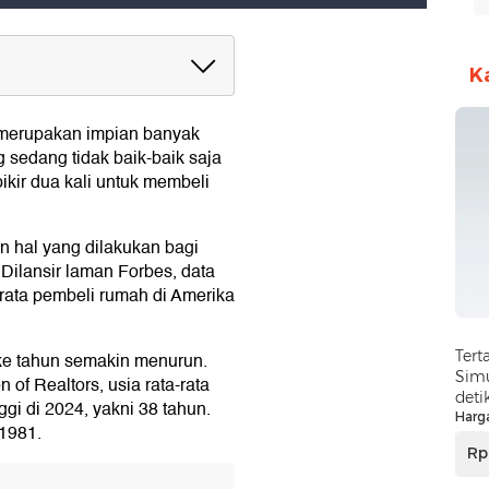
K
Bikin Orang Enggan Beli
 merupakan impian banyak
 sedang tidak baik-baik saja
kir dua kali untuk membeli
 hal yang dilakukan bagi
Dilansir laman Forbes, data
rata pembeli rumah di Amerika
Tert
ke tahun semakin menurun.
Simu
 of Realtors, usia rata-rata
deti
gi di 2024, yakni 38 tahun.
Harg
 1981.
Rp