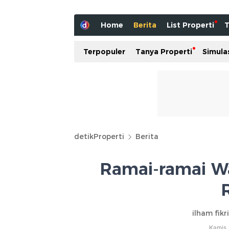
Home
Berita
List Properti
T
Terpopuler
Tanya Properti
Simula
detikProperti
Berita
Ramai-ramai Wa
ilham fikr
Kamis,