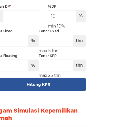
ah DP
*
%DP
.
%
min 10%
a Fixed
Tenor Fixed
%
thn
max 5 thn
a Floating
Tenor KPR
%
thn
max 25 thn
Hitung KPR
gam Simulasi Kepemilikan
mah