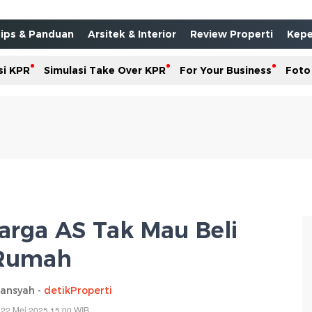
ips & Panduan
Arsitek & Interior
Review Properti
Kepe
si KPR
Simulasi Take Over KPR
For Your Business
Foto
rga AS Tak Mau Beli
Rumah
iansyah -
detikProperti
 22 Mei 2025 15:00 WIB