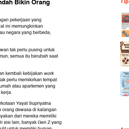
ndah Bikin Orang
Ti
gan pekerjaan yang
al ini memungkinkan
tau negara yang berbeda,
wan tak perlu pusing untuk
mun, semua itu berubah saat
an kembali kebijakan
work
tak perlu memikirkan tempat
i rumah atau apartemen yang
kerja.
rkotaan Yayat Supriyatna
n orang dewasa di kalangan
yakan dari mereka memiliki
i sisi lain, banyak Gen Z yang
sulit untuk memiliki hunian.