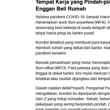
Tempat Kerja yang Pindah-pi
Enggan Beli Rumah
Selama pandemi COVID-19, banyak lowon
menerapkan
work from anywhere
(WFA). H
seseorang bisa bekerja di suatu wilayah a
tanpa harus pergi ke kantor pusat.
Kondisi tersebut yang membuat para karya
membeli rumah yang dekat dari kantor. Na
pandemi berakhir.
Banyak perusahaan yang mulai menerapk
from office
(WFO). Para pekerja yang dulu 
tinggal di dekat kantor, kini mulai mencar
terdekat atau mudah dijangkau dari tempat 
Dalam catatan detikProperti, Pengamat Pe
mengatakan, kondisi itu diperparah denga
Gen Z yang hidup nomaden. Sebab, keban
pekerjaan yang sering berpindah-pindah. D
tidak memiliki gaji insentif sehingga lebih 