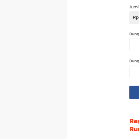
Juml
Rp
Bung
Bung
Ra
Ru