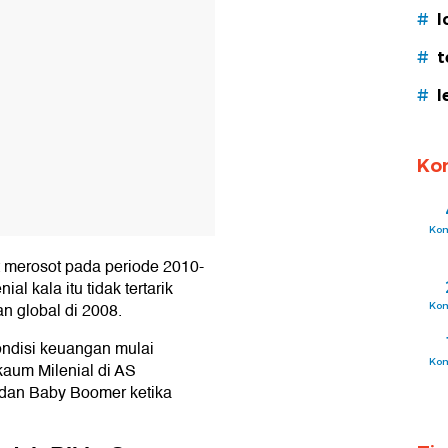
#
l
#
t
#
l
Ko
Ko
 merosot pada periode 2010-
l kala itu tidak tertarik
n global di 2008.
Ko
ndisi keuangan mulai
Ko
kaum Milenial di AS
 dan Baby Boomer ketika