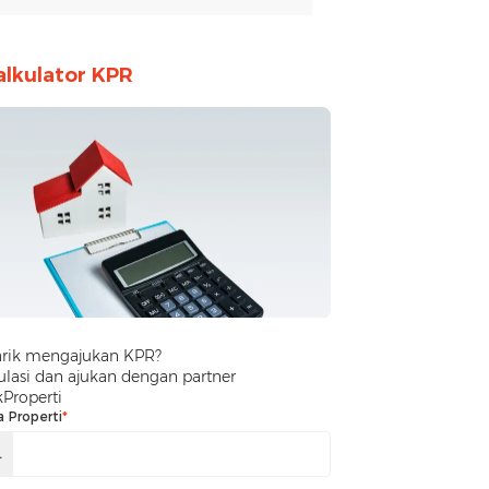
alkulator KPR
arik mengajukan KPR?
lasi dan ajukan dengan partner
kProperti
a Properti
*
.