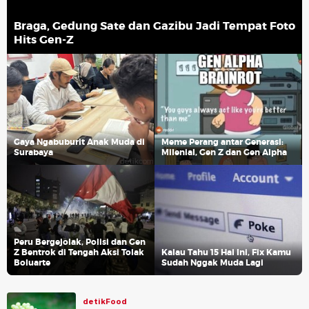
Braga, Gedung Sate dan Gazibu Jadi Tempat Foto
Hits Gen-Z
Gaya Ngabuburit Anak Muda di
Meme Perang antar Generasi:
Surabaya
Milenial, Gen Z dan Gen Alpha
Peru Bergejolak, Polisi dan Gen
Z Bentrok di Tengah Aksi Tolak
Kalau Tahu 15 Hal Ini, Fix Kamu
Boluarte
Sudah Nggak Muda Lagi
detikFood