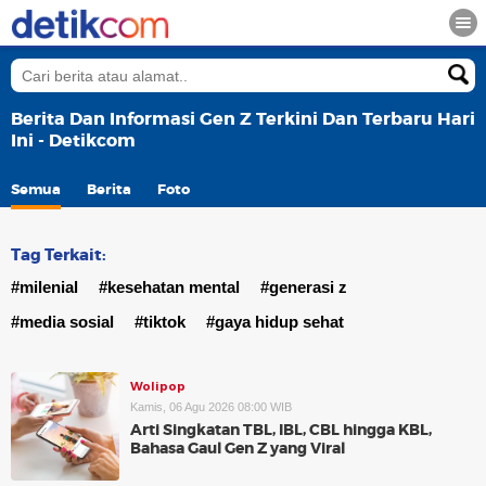
Berita Dan Informasi Gen Z Terkini Dan Terbaru Hari
Ini - Detikcom
Semua
Berita
Foto
Tag Terkait:
#milenial
#kesehatan mental
#generasi z
#media sosial
#tiktok
#gaya hidup sehat
Wolipop
Kamis, 06 Agu 2026 08:00 WIB
Arti Singkatan TBL, IBL, CBL hingga KBL,
Bahasa Gaul Gen Z yang Viral