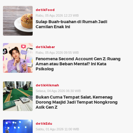
detikFood
Rabu, 05 Agu 2026 12:23 WIB
Sulap Buah-buahan di Rumah Jadi
Camilan Enak Ini
detikJabar
Rabu, 05 Agu 2026 09:55 WIB
Fenomena Second Account Gen Z: Ruang
Aman atau Beban Mental? Ini Kata
Psikolog
detikHikmah
Selasa, 04 Agu 2026 06:30 WIB
Bukan Cuma Tempat Salat, Kemenag
Dorong Masjid Jadi Tempat Nongkrong
Asik Gen Z
detikEdu
Sabtu, 01 Agu 2026 11:00 WIB