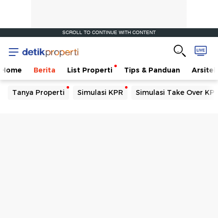
SCROLL TO CONTINUE WITH CONTENT
Home
Berita
List Properti
Tips & Panduan
Arsitek
Tanya Properti
Simulasi KPR
Simulasi Take Over KP