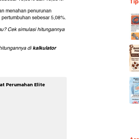
Ti
l dan menahan penurunan
n pertumbuhan sebesar 5,08%.
mu? Cek simulasi hitungannya
kalkulator
hitungannya di
yat Perumahan Elite