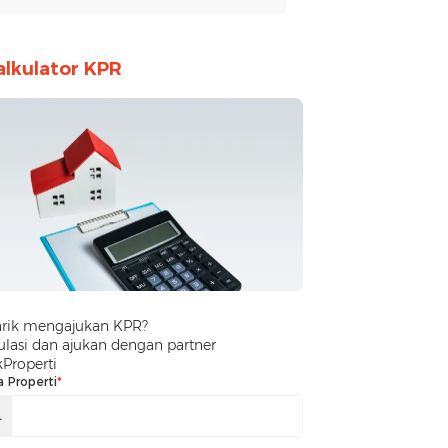
alkulator KPR
arik mengajukan KPR?
lasi dan ajukan dengan partner
kProperti
a Properti
*
.