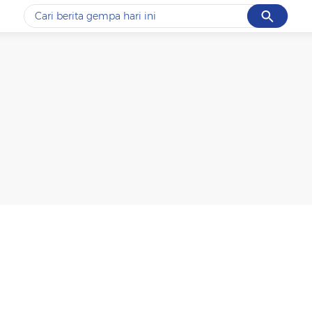
Cancel
Yang sedang ramai dicari
#1
data live draw sgp
#2
piala presiden 2026
#3
prabowo
#4
iran
#5
gempa hari ini
Promoted
Terakhir yang dicari
Loading...