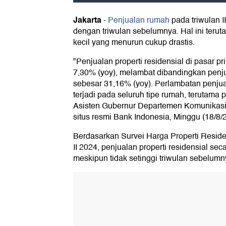
Jakarta
-
Penjualan rumah
pada triwulan 
dengan triwulan sebelumnya. Hal ini teru
kecil yang menurun cukup drastis.
"Penjualan properti residensial di pasar p
7,30% (yoy), melambat dibandingkan penj
sebesar 31,16% (yoy). Perlambatan penjua
terjadi pada seluruh tipe rumah, terutama p
Asisten Gubernur Departemen Komunikasi B
situs resmi Bank Indonesia, Minggu (18/8/
Berdasarkan Survei Harga Properti Residen
II 2024, penjualan properti residensial se
meskipun tidak setinggi triwulan sebelumn