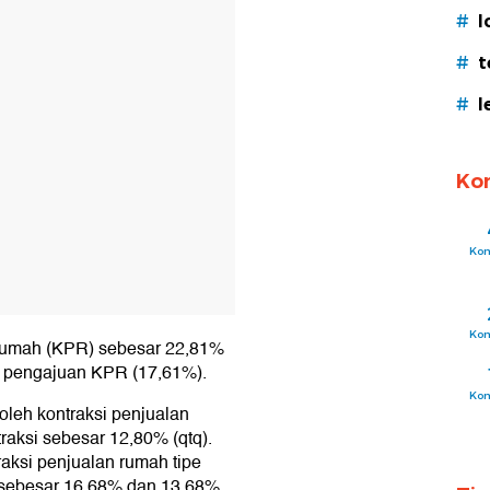
T
#
l
#
t
#
l
Ko
Ko
Ko
Rumah (KPR) sebesar 22,81%
m pengajuan KPR (17,61%).
Ko
leh kontraksi penjualan
raksi sebesar 12,80% (qtq).
raksi penjualan rumah tipe
sebesar 16,68% dan 13,68%.