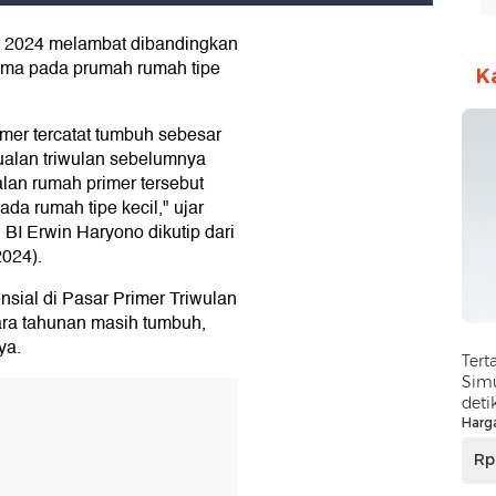
II 2024 melambat dibandingkan
tama pada prumah rumah tipe
K
rimer tercatat tumbuh sebesar
ualan triwulan sebelumnya
lan rumah primer tersebut
ada rumah tipe kecil," ujar
I Erwin Haryono dikutip dari
2024).
sial di Pasar Primer Triwulan
cara tahunan masih tumbuh,
ya.
Tert
Simu
deti
Harg
Rp