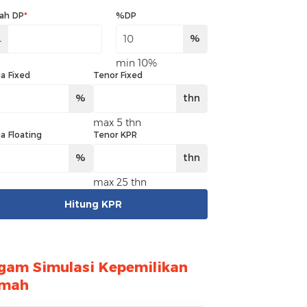
ah DP
*
%DP
.
%
min 10%
a Fixed
Tenor Fixed
%
thn
max 5 thn
a Floating
Tenor KPR
%
thn
max 25 thn
Hitung KPR
gam Simulasi Kepemilikan
mah