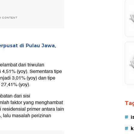
H CONTENT
erpusat di Pulau Jawa,
elambat dari triwulan
 4,51% (yoy). Sementara tipe
jadi 3,01% (yoy) dan tipe
 27,41% (yoy).
batan dari sisi
lah faktor yang menghambat
Tag
esidensial primer antara lain
 lalu masalah perizinan
#
i
#
k