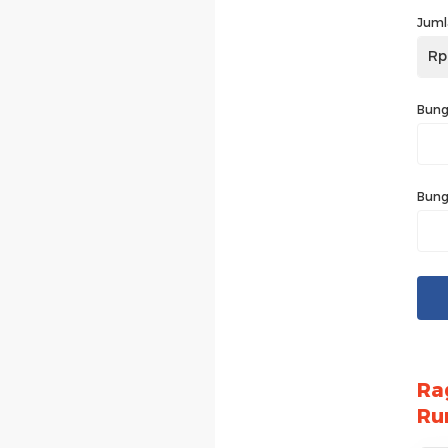
Juml
Rp
Bung
Bung
Ra
Ru