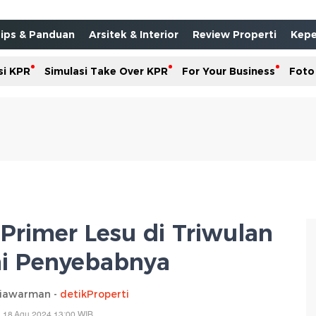
ips & Panduan
Arsitek & Interior
Review Properti
Kepe
si KPR
Simulasi Take Over KPR
For Your Business
Foto
Primer Lesu di Triwulan
Ini Penyebabnya
tiawarman -
detikProperti
 18 Agu 2024 13:00 WIB