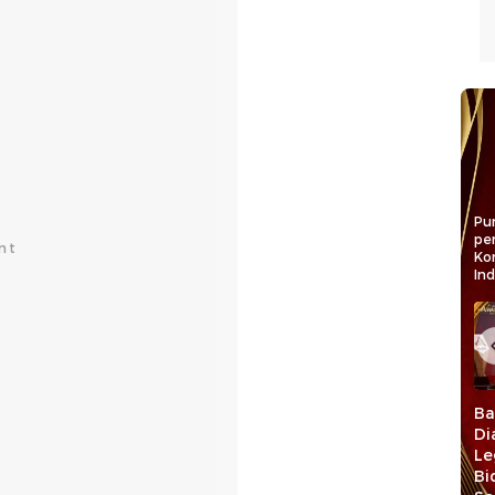
Pun
pe
Ko
In
Bahtra Banong
Daniel Johan Raih
RL
 Aras,
Dianugerahi
detiktimur Awards:
Aw
erasi
Legislator Aspiratif
Dedikasi
Ka
tur demi
Bidang Keadilan
Memperjuangkan
Pe