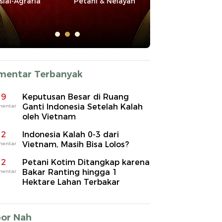
premasi Hukum
Raih detiktimur
2026
Awards
mentar Terbanyak
9
Keputusan Besar di Ruang
Ganti Indonesia Setelah Kalah
mentar
oleh Vietnam
2
Indonesia Kalah 0-3 dari
Vietnam, Masih Bisa Lolos?
mentar
2
Petani Kotim Ditangkap karena
Bakar Ranting hingga 1
mentar
Hektare Lahan Terbakar
por Nah