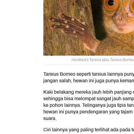
Horsfield's Tarsius atau Tarsius Borneo
Tarsius Borneo seperti tarsius lainnya pun
jangan salah, hewan ini juga punya kema
Kaki belakang mereka jauh lebih panjang
sehingga bisa melompat sangat jauh sampa
ke pohon lainnya. Telinganya juga tipis 
hewan ini punya pendengaran yang tajam 
suara.
Ciri lainnya yang paling terlihat ada pada