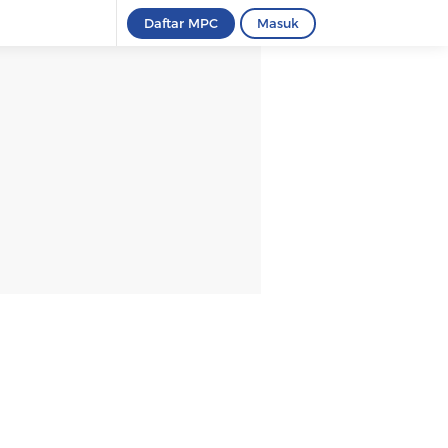
Daftar MPC
Masuk