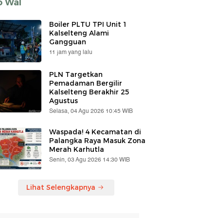
o Wal
Boiler PLTU TPI Unit 1
Kalselteng Alami
Gangguan
11 jam yang lalu
PLN Targetkan
Pemadaman Bergilir
Kalselteng Berakhir 25
Agustus
Selasa, 04 Agu 2026 10:45 WIB
Waspada! 4 Kecamatan di
Palangka Raya Masuk Zona
Merah Karhutla
Senin, 03 Agu 2026 14:30 WIB
Lihat Selengkapnya