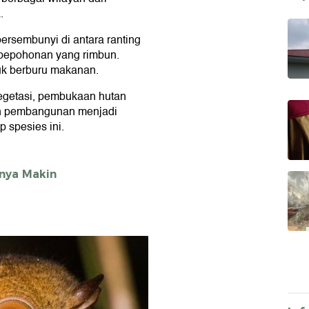
.
bersembunyi di antara ranting
h pepohonan yang rimbun.
uk berburu makanan.
egetasi, pembukaan hutan
n pembangunan menjadi
 spesies ini.
nya Makin