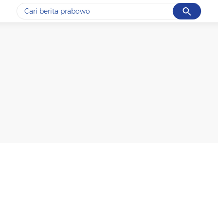
Cancel
Yang sedang ramai dicari
#1
data live draw sgp
#2
piala presiden 2026
#3
prabowo
#4
iran
#5
gempa hari ini
Promoted
Terakhir yang dicari
Loading...