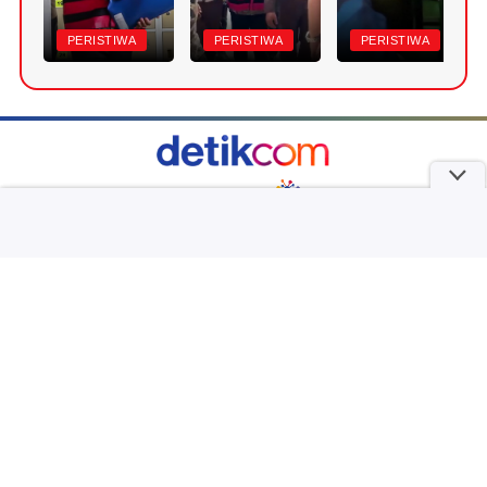
PERISTIWA
PERISTIWA
PERISTIWA
part of
Redaksi
Pedoman Media Siber
Karir
Kotak Pos
Info Iklan
Privacy Policy
Disclaimer
Download aplikasi detikcom