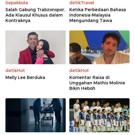
Sepakbola
detikTravel
Salah Gabung Trabzonspor,
Ketika Perbedaan Bahasa
Ada Klausul Khusus dalam
Indonesia-Malaysia
Kontraknya
Mengundang Tawa
detikHot
detikHot
Melly Lee Berduka
Komentar Raisa di
Unggahan Mathis Molinie
Bikin Heboh