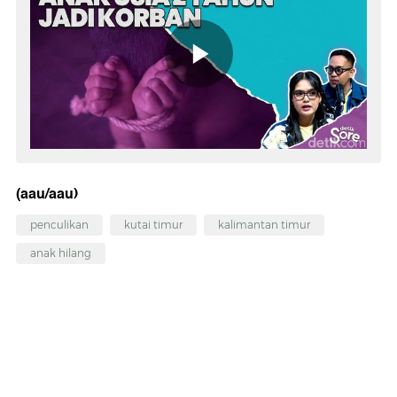
(aau/aau)
penculikan
kutai timur
kalimantan timur
anak hilang