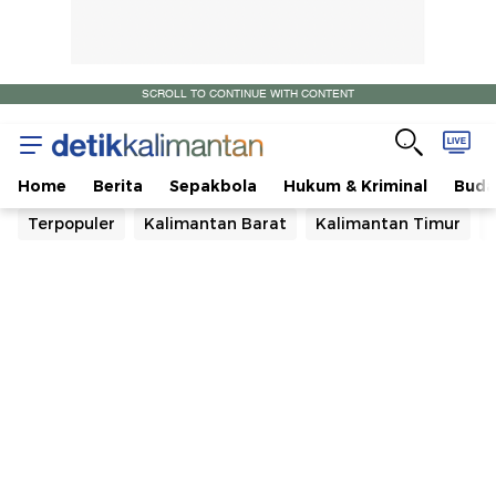
SCROLL TO CONTINUE WITH CONTENT
Home
Berita
Sepakbola
Hukum & Kriminal
Buda
Terpopuler
Kalimantan Barat
Kalimantan Timur