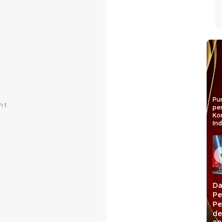
Pun
pe
Ko
In
RL Raih detiktimur
MYP Dorong
Da
Awards 2026
Infrastruktur
Pe
Kategori Legislator
Berkeadilan,
Pe
Pengawal
Gubernur Sulsel
de