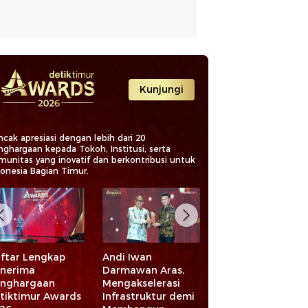
Kunjungi
cak apresiasi dengan lebih dari 20
nghargaan kepada Tokoh, Institusi, serta
munitas yang inovatif dan berkontribusi untuk
donesia Bagian Timur.
ftar Lengkap
Andi Iwan
Bahtra Banong
nerima
Darmawan Aras,
Dianugerahi
nghargaan
Mengakselerasi
Legislator Aspirat
tiktimur Awards
Infrastruktur demi
Bidang Keadilan