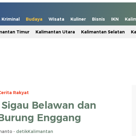
Kriminal
Budaya
Wisata
Kuliner
Bisnis
IKN
Kali
mantan Timur
Kalimantan Utara
Kalimantan Selatan
Ka
Cerita Rakyat
 Sigau Belawan dan
 Burung Enggang
snanto -
detikKalimantan