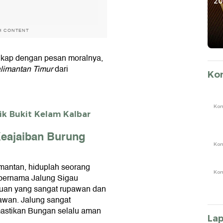
Supremasi Hukum
Raih detiktimur
20
Awards
H CONTENT
gkap dengan pesan moralnya,
limantan Timur
dari
Ko
Ko
lik Bukit Kelam Kalbar
eajaiban Burung
Ko
mantan, hiduplah seorang
Ko
 bernama Jalung Sigau
puan yang sangat rupawan dan
awan. Jalung sangat
astikan Bungan selalu aman
La