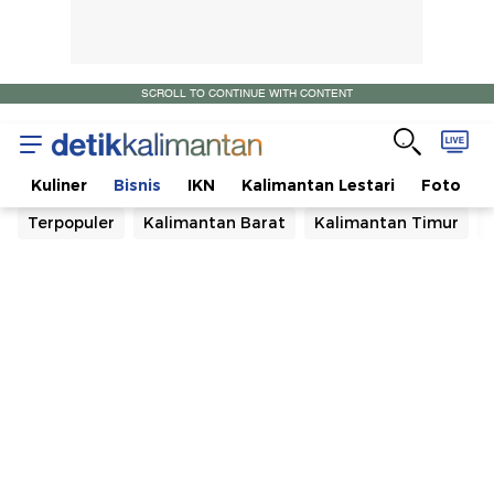
SCROLL TO CONTINUE WITH CONTENT
a
Kuliner
Bisnis
IKN
Kalimantan Lestari
Foto
Terpopuler
Kalimantan Barat
Kalimantan Timur