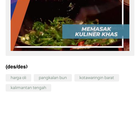
(des/des)
harga oli
pangkalan bun
kotawaringin barat
kalimantan tengah