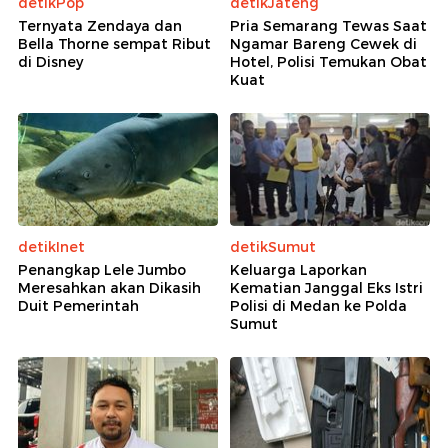
detikPop
detikJateng
Ternyata Zendaya dan
Pria Semarang Tewas Saat
Bella Thorne sempat Ribut
Ngamar Bareng Cewek di
di Disney
Hotel, Polisi Temukan Obat
Kuat
detikInet
detikSumut
Penangkap Lele Jumbo
Keluarga Laporkan
Meresahkan akan Dikasih
Kematian Janggal Eks Istri
Duit Pemerintah
Polisi di Medan ke Polda
Sumut