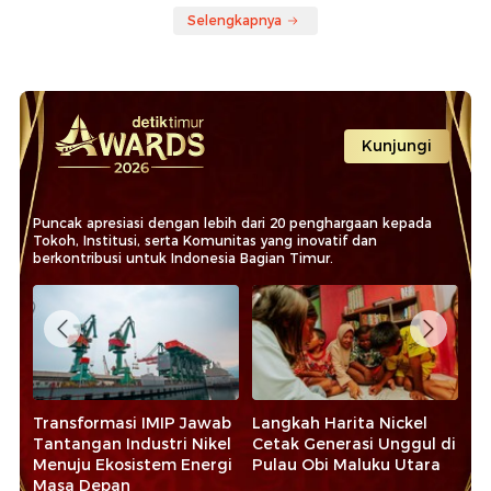
Selengkapnya
Kunjungi
Puncak apresiasi dengan lebih dari 20 penghargaan kepada
Tokoh, Institusi, serta Komunitas yang inovatif dan
berkontribusi untuk Indonesia Bagian Timur.
t
Transformasi IMIP Jawab
Langkah Harita Nickel
La
Tantangan Industri Nikel
Cetak Generasi Unggul di
Pe
Menuju Ekosistem Energi
Pulau Obi Maluku Utara
Pe
Masa Depan
Ma