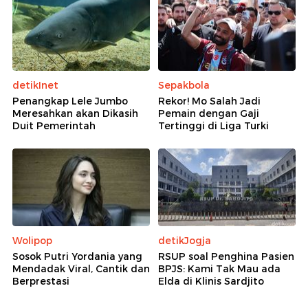
detikInet
Sepakbola
Penangkap Lele Jumbo
Rekor! Mo Salah Jadi
Meresahkan akan Dikasih
Pemain dengan Gaji
Duit Pemerintah
Tertinggi di Liga Turki
Wolipop
detikJogja
Sosok Putri Yordania yang
RSUP soal Penghina Pasien
Mendadak Viral, Cantik dan
BPJS: Kami Tak Mau ada
Berprestasi
Elda di Klinis Sardjito