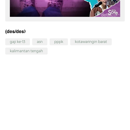
(des/des)
gaji ke-13
asn
pppk
kotawaringin barat
kalimantan tengah