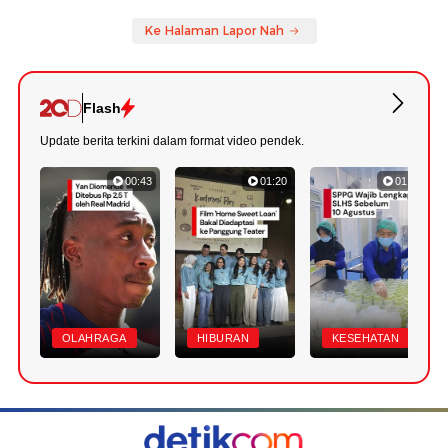
Ke Halaman Lapor Nah
Flash
Update berita terkini dalam format video pendek.
00:43
01:20
01:07
OLAHRAGA
HIBURAN
KESEHATAN