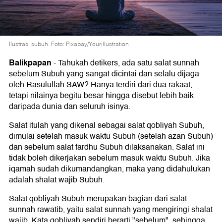
Ilustrasi subuh. Foto: Pixabay/Yourillustration
Balikpapan
-
Tahukah detikers, ada satu salat sunnah
sebelum Subuh yang sangat dicintai dan selalu dijaga
oleh Rasulullah SAW? Hanya terdiri dari dua rakaat,
tetapi nilainya begitu besar hingga disebut lebih baik
daripada dunia dan seluruh isinya.
Salat itulah yang dikenal sebagai salat qobliyah Subuh,
dimulai setelah masuk waktu Subuh (setelah azan Subuh)
dan sebelum salat fardhu Subuh dilaksanakan. Salat ini
tidak boleh dikerjakan sebelum masuk waktu Subuh. Jika
iqamah sudah dikumandangkan, maka yang didahulukan
adalah shalat wajib Subuh.
Salat qobliyah Subuh merupakan bagian dari salat
sunnah rawatib, yaitu salat sunnah yang mengiringi shalat
wajib. Kata qobliyah sendiri berarti "sebelum", sehingga