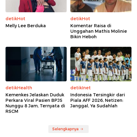
detikHot
detikHot
Melly Lee Berduka
Komentar Raisa di
Unggahan Mathis Molinie
Bikin Heboh
detikHealth
detikInet
Kemenkes Jelaskan Duduk
Indonesia Tersingkir dari
Perkara Viral Pasien BPJS
Piala AFF 2026, Netizen:
Nunggu 8 Jam, Ternyata di
Janggal, Ya Sudahlah
RSCM
Selengkapnya