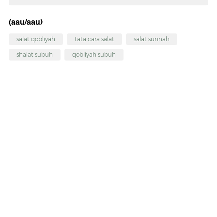
(aau/aau)
salat qobliyah
tata cara salat
salat sunnah
shalat subuh
qobliyah subuh