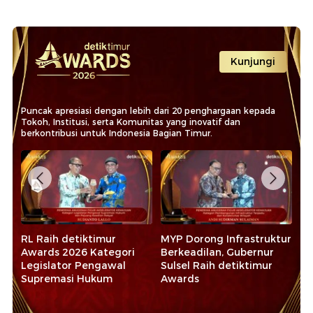
Kunjungi
Puncak apresiasi dengan lebih dari 20 penghargaan kepada
Tokoh, Institusi, serta Komunitas yang inovatif dan
berkontribusi untuk Indonesia Bagian Timur.
RL Raih detiktimur
MYP Dorong Infrastruktur
Da
Awards 2026 Kategori
Berkeadilan, Gubernur
Pe
Legislator Pengawal
Sulsel Raih detiktimur
Aw
ni
Supremasi Hukum
Awards