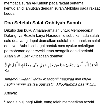
membaca surah Al-Kafirun pada rakaat pertama,
kemudian dilanjutkan dengan surah Al-Ikhlas pada rakaat
kedua.
Doa Setelah Salat Qobliyah Subuh
Dikutip dari buku Amalan-amalan untuk Mempercepat
Datangnya Rezeki karya Nasrudin, disebutkan ada salah
satu doa yang dapat diamalkan setelah menunaikan salat
qobliyah Subuh sebagai bentuk rasa syukur sekaligus
permohonan agar rezeki terus mengalir dan diberkahi
Allah SWT. Berikut bacaan doanya:
اَلْحَمْدُ لِلَّهِ الَّذِيْ رَزَقَنِيْ هَذَا مِنْ خَيْرٍ حَوْلٍ مِنِّي وَلَاقُوَّةٍ، اَللَّهُمَّ بَارِكْ
فِيْهِ.
Alhamdu lillaahil ladzii rozaqonii haadzaa min khoiri
haulin minnii wa laa quwwatin, Alloohumma baarik fiihi.
Artinya:
"Segala puji bagi Allah, yang telah memberikan rezeki