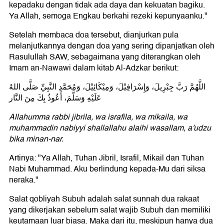
kepadaku dengan tidak ada daya dan kekuatan bagiku.
Ya Allah, semoga Engkau berkahi rezeki kepunyaanku."
Setelah membaca doa tersebut, dianjurkan pula
melanjutkannya dengan doa yang sering dipanjatkan oleh
Rasulullah SAW, sebagaimana yang diterangkan oleh
Imam an-Nawawi dalam kitab Al-Adzkar berikut:
اللَّهُمَّ رَبَّ جِبْرِيلَ، وَإِسْرَافِيْلَ، وَمِيْكَائِيْلَ، وَمُحَمَّدِ النَّبِيِّ صَلَّى اللهُ
عَلَيْهِ وَسَلَّمَ، أَعُوذُ بِكَ مِنَ النَّار
Allahumma rabbi jibrila, wa israfila, wa mikaila, wa
muhammadin nabiyyi shallallahu alaihi wasallam, a'udzu
bika minan-nar.
Artinya: "Ya Allah, Tuhan Jibril, Israfil, Mikail dan Tuhan
Nabi Muhammad. Aku berlindung kepada-Mu dari siksa
neraka."
Salat qobliyah Subuh adalah salat sunnah dua rakaat
yang dikerjakan sebelum salat wajib Subuh dan memiliki
keutamaan luar biasa. Maka dari itu, meskipun hanya dua