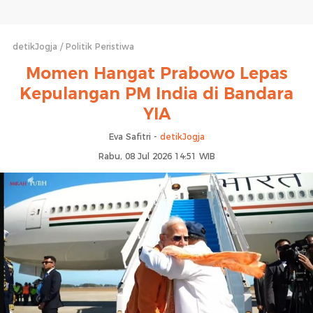
detikJogja
Politik Peristiwa
Momen Hangat Prabowo Lepas
Kepulangan PM India di Bandara
YIA
Eva Safitri -
detikJogja
Rabu, 08 Jul 2026 14:51 WIB