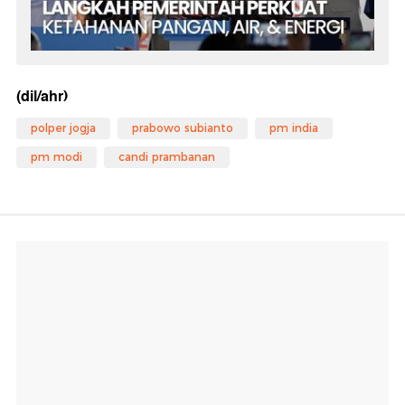
(dil/ahr)
polper jogja
prabowo subianto
pm india
pm modi
candi prambanan