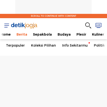
SCROLL TO CONTINUE WITH CONTENT
Home
Berita
Sepakbola
Budaya
Plesir
Kuliner
Terpopuler
Koleksi Pilihan
Info Sekitarmu
Politik