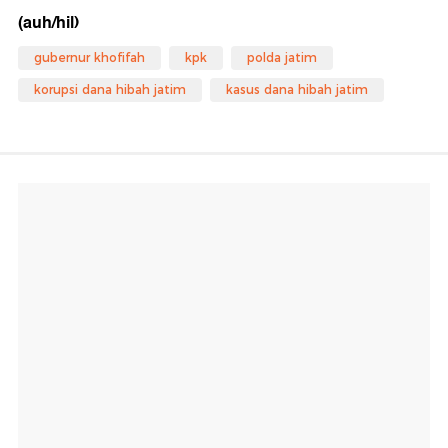
(auh/hil)
gubernur khofifah
kpk
polda jatim
korupsi dana hibah jatim
kasus dana hibah jatim