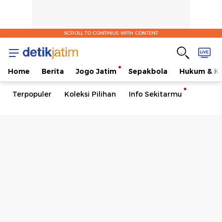
SCROLL TO CONTINUE WITH CONTENT
Home
Berita
Jogo Jatim
Sepakbola
Hukum & Kr
Terpopuler
Koleksi Pilihan
Info Sekitarmu