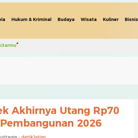
la
Hukum & Kriminal
Budaya
Wisata
Kuliner
Bisnis
kitarmu
k Akhirnya Utang Rp70
a Pembangunan 2026
uttaqin -
detikJatim