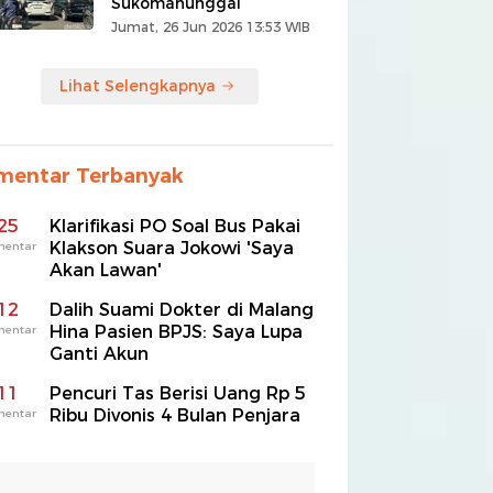
Sukomanunggal
Jumat, 26 Jun 2026 13:53 WIB
Lihat Selengkapnya
mentar Terbanyak
25
Klarifikasi PO Soal Bus Pakai
Klakson Suara Jokowi 'Saya
mentar
Akan Lawan'
12
Dalih Suami Dokter di Malang
Hina Pasien BPJS: Saya Lupa
mentar
Ganti Akun
11
Pencuri Tas Berisi Uang Rp 5
Ribu Divonis 4 Bulan Penjara
mentar