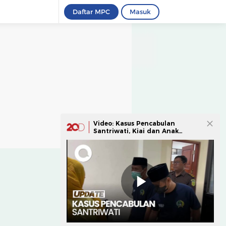
Daftar MPC
Masuk
Video: Kasus Pencabulan
Santriwati, Kiai dan Anak
Divonis 2 Tahun