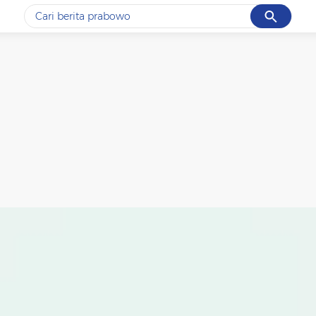
Cancel
Yang sedang ramai dicari
#1
data live draw sgp
#2
piala presiden 2026
#3
prabowo
#4
iran
#5
gempa hari ini
Promoted
Terakhir yang dicari
Loading...