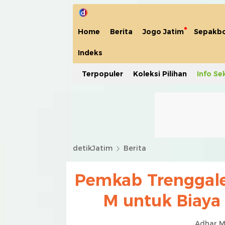
Home
Berita
Jogo Jatim
Sepakbo
Indeks
Terpopuler
Koleksi Pilihan
Info Se
detikJatim
Berita
Pemkab Trenggale
M untuk Biay
Adhar M