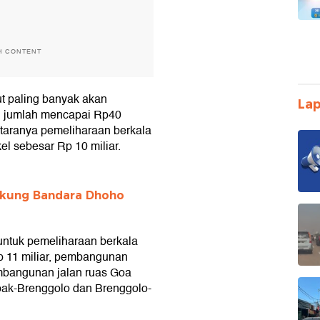
H CONTENT
t paling banyak akan
Lap
gan jumlah mencapai Rp40
 antaranya pemeliharaan berkala
l sebesar Rp 10 miliar.
ukung Bandara Dhoho
 untuk pemeliharaan berkala
p 11 miliar, pembangunan
embangunan jalan ruas Goa
pak-Brenggolo dan Brenggolo-