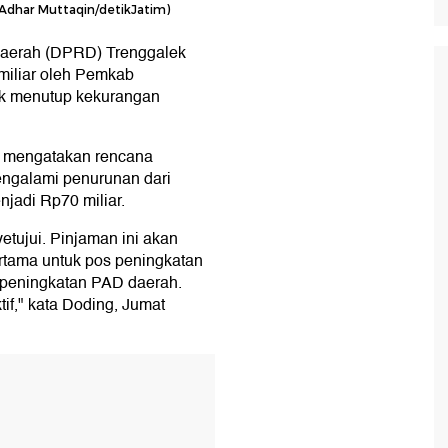
Adhar Muttaqin/detikJatim)
aerah (DPRD) Trenggalek
miliar oleh Pemkab
uk menutup kekurangan
 mengatakan rencana
engalami penurunan dari
jadi Rp70 miliar.
tujui. Pinjaman ini akan
ertama untuk pos peningkatan
uk peningkatan PAD daerah.
f," kata Doding, Jumat