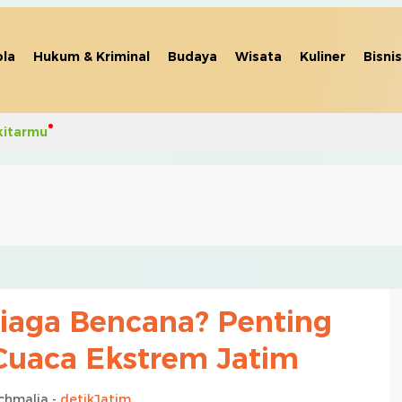
la
Hukum & Kriminal
Budaya
Wisata
Kuliner
Bisnis
kitarmu
 Siaga Bencana? Penting
Cuaca Ekstrem Jatim
chmalia -
detikJatim