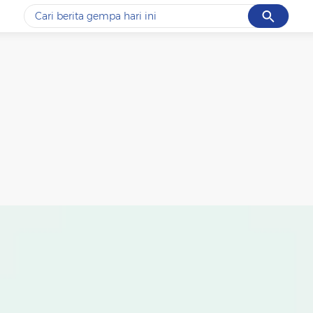
Cancel
Yang sedang ramai dicari
#1
data live draw sgp
#2
piala presiden 2026
#3
prabowo
#4
iran
#5
gempa hari ini
Promoted
Terakhir yang dicari
Loading...