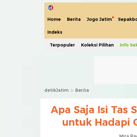
Home
Berita
Jogo Jatim
Sepakbo
Indeks
Terpopuler
Koleksi Pilihan
Info Se
detikJatim
Berita
Apa Saja Isi Tas
untuk Hadapi 
Mira Ra