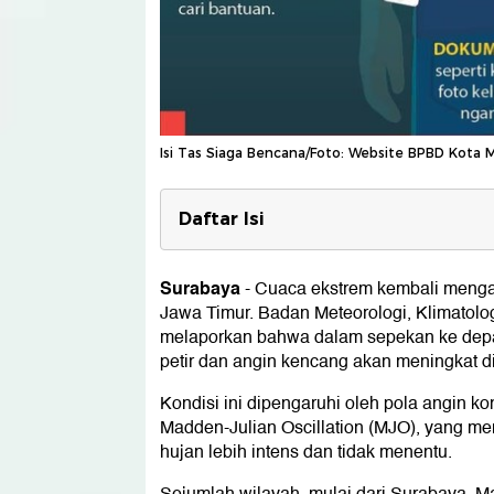
Isi Tas Siaga Bencana/Foto: Website BPBD Kota 
Daftar Isi
Mengapa Tas Siaga Bencana Sang
Surabaya
-
Cuaca ekstrem kembali menga
Apa Saja Isi Tas Siaga Bencana?
Jawa Timur. Badan Meteorologi, Klimatolo
1. Surat-Surat Penting
melaporkan bahwa dalam sepekan ke depan,
2. Pakaian dan Sandang untuk 3 Hari
petir dan angin kencang akan meningkat d
3. Makanan Ringan Tahan Lama
4. Air Minum
Kondisi ini dipengaruhi oleh pola angin kon
5. Kotak P3K
Madden-Julian Oscillation (MJO), yang 
6. Radio atau Handphone
hujan lebih intens dan tidak menentu.
7. Perlengkapan Mandi
8. Masker
9. Peluit