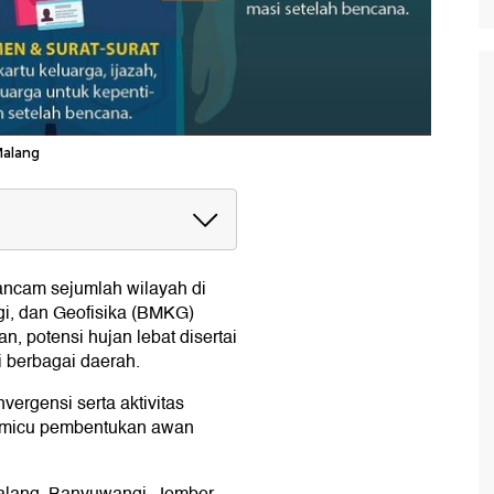
Malang
at Penting?
ncam sejumlah wilayah di
gi, dan Geofisika (BMKG)
 potensi hujan lebat disertai
i berbagai daerah.
vergensi serta aktivitas
memicu pembentukan awan