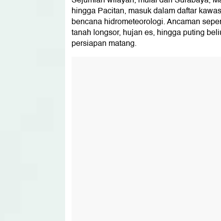
Sejumlah wilayah, mulai dari Surabaya, 
10. Uang Tunai
hingga Pacitan, masuk dalam daftar kawasa
11. Alat Penerangan
bencana hidrometeorologi. Ancaman seperti
tanah longsor, hujan es, hingga puting bel
persiapan matang.