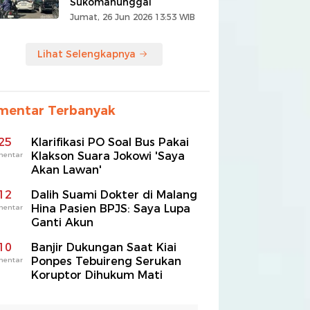
Sukomanunggal
Jumat, 26 Jun 2026 13:53 WIB
Lihat Selengkapnya
mentar Terbanyak
25
Klarifikasi PO Soal Bus Pakai
Klakson Suara Jokowi 'Saya
mentar
Akan Lawan'
12
Dalih Suami Dokter di Malang
Hina Pasien BPJS: Saya Lupa
mentar
Ganti Akun
10
Banjir Dukungan Saat Kiai
Ponpes Tebuireng Serukan
mentar
Koruptor Dihukum Mati