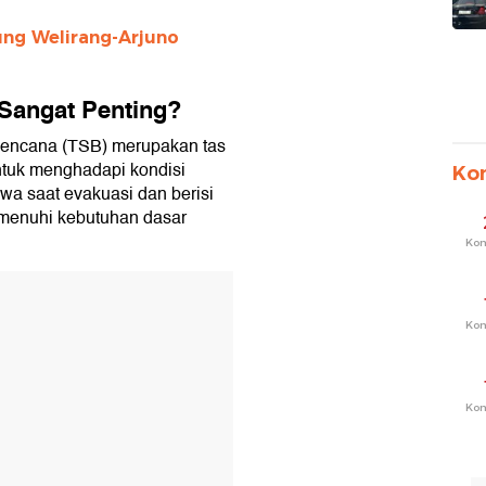
ung Welirang-Arjuno
Sangat Penting?
Bencana (TSB) merupakan tas
ntuk menghadapi kondisi
Ko
awa saat evakuasi dan berisi
menuhi kebutuhan dasar
Ko
T
Ko
Ko