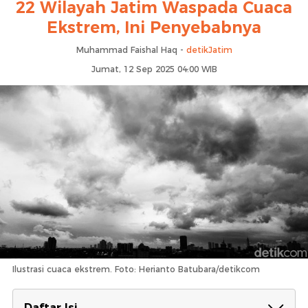
22 Wilayah Jatim Waspada Cuaca
Ekstrem, Ini Penyebabnya
Muhammad Faishal Haq -
detikJatim
Jumat, 12 Sep 2025 04:00 WIB
Ilustrasi cuaca ekstrem. Foto: Herianto Batubara/detikcom
Daftar Isi