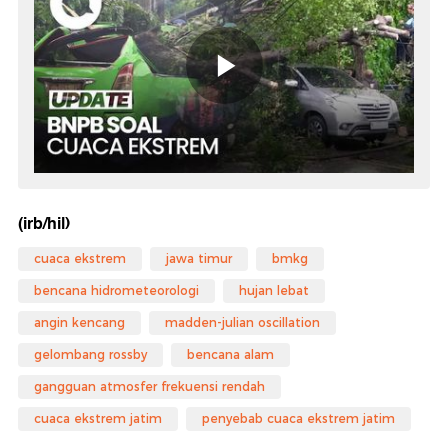
(irb/hil)
cuaca ekstrem
jawa timur
bmkg
bencana hidrometeorologi
hujan lebat
angin kencang
madden-julian oscillation
gelombang rossby
bencana alam
gangguan atmosfer frekuensi rendah
cuaca ekstrem jatim
penyebab cuaca ekstrem jatim