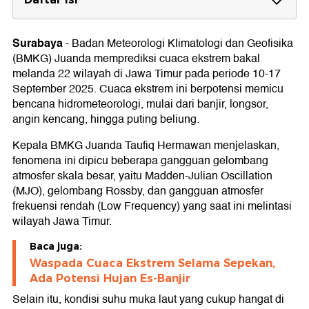
Penyebab Cuaca Ekstrem di Jawa Timur
1. Madden-Julian Oscillation (MJO)
Surabaya
-
Badan Meteorologi Klimatologi dan Geofisika
2. Gelombang Rossby
(BMKG) Juanda memprediksi cuaca ekstrem bakal
3. Gangguan Atmosfer Frekuensi Rendah
melanda 22 wilayah di Jawa Timur pada periode 10-17
Wilayah Jatim yang Berpotensi Cuaca
September 2025. Cuaca ekstrem ini berpotensi memicu
Ekstrem
bencana hidrometeorologi, mulai dari banjir, longsor,
angin kencang, hingga puting beliung.
Kepala BMKG Juanda Taufiq Hermawan menjelaskan,
fenomena ini dipicu beberapa gangguan gelombang
atmosfer skala besar, yaitu Madden-Julian Oscillation
(MJO), gelombang Rossby, dan gangguan atmosfer
frekuensi rendah (Low Frequency) yang saat ini melintasi
wilayah Jawa Timur.
Baca juga:
Waspada Cuaca Ekstrem Selama Sepekan,
Ada Potensi Hujan Es-Banjir
Selain itu, kondisi suhu muka laut yang cukup hangat di