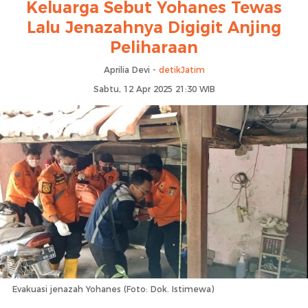
Keluarga Sebut Yohanes Tewas
Lalu Jenazahnya Digigit Anjing
Peliharaan
Aprilia Devi -
detikJatim
Sabtu, 12 Apr 2025 21:30 WIB
Evakuasi jenazah Yohanes (Foto: Dok. Istimewa)