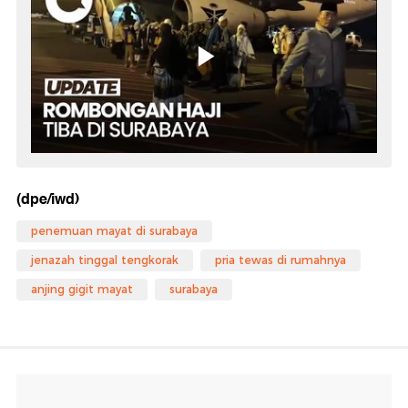
(dpe/iwd)
penemuan mayat di surabaya
jenazah tinggal tengkorak
pria tewas di rumahnya
anjing gigit mayat
surabaya