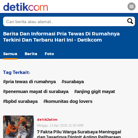
Berita Dan Informasi Pria Tewas Di Rumahnya
Terkini Dan Terbaru Hari Ini - Detikcom
Semua
Berita
Foto
Tag Terkait:
#pria tewas di rumahnya
#surabaya
#penemuan mayat di surabaya
#anjing gigit mayat
#bpbd surabaya
#komunitas dog lovers
detikJatim
Minggu, 13 Apr 2025 11:30 WIB
7 Fakta Pilu Warga Surabaya Meninggal
dan Jasadnya Digigit Anjing Peliharaan