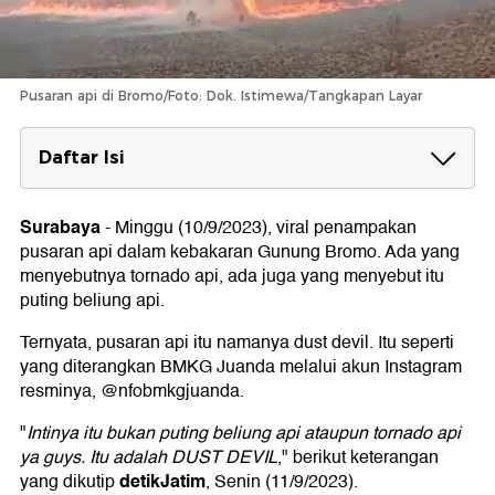
Pusaran api di Bromo/Foto: Dok. Istimewa/Tangkapan Layar
Daftar Isi
Dust Devil:
1. Siklus Dust Devil
Surabaya
-
Minggu (10/9/2023), viral penampakan
2. Penyebab Dust Devil
pusaran api dalam kebakaran Gunung Bromo. Ada yang
3. Ciri Dust Devil
menyebutnya tornado api, ada juga yang menyebut itu
4. Beda Dust Devil dan Puting Beliung
puting beliung api.
Dust Devil:
Puting Beliung:
Ternyata, pusaran api itu namanya dust devil. Itu seperti
Viral Pusaran Api dalam Kebakaran Bromo
yang diterangkan BMKG Juanda melalui akun Instagram
resminya, @nfobmkgjuanda.
"
Intinya itu bukan puting beliung api ataupun tornado api
ya guys. Itu adalah DUST DEVIL
," berikut keterangan
detikJatim
yang dikutip
, Senin (11/9/2023).