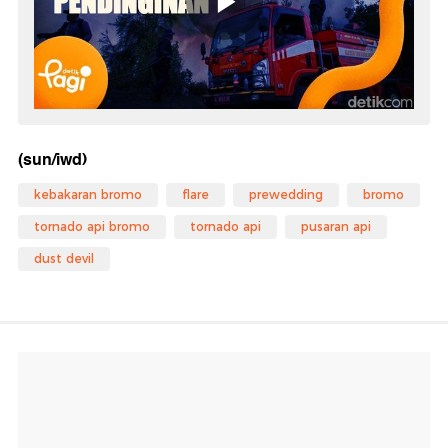
(sun/iwd)
kebakaran bromo
flare
prewedding
bromo
tornado api bromo
tornado api
pusaran api
dust devil