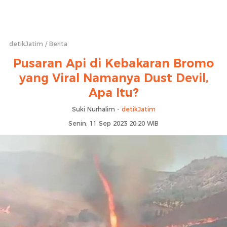
detikJatim
Berita
Pusaran Api di Kebakaran Bromo
yang Viral Namanya Dust Devil,
Apa Itu?
Suki Nurhalim -
detikJatim
Senin, 11 Sep 2023 20:20 WIB