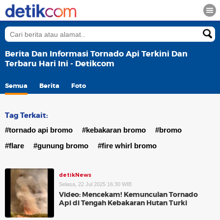
Berita Dan Informasi Tornado Api Terkini Dan
Terbaru Hari Ini - Detikcom
Semua
Berita
Foto
Tag Terkait:
#tornado api bromo
#kebakaran bromo
#bromo
#flare
#gunung bromo
#fire whirl bromo
detikNews
Selasa, 22 Jul 2025 16:30 WIB
Video: Mencekam! Kemunculan Tornado
Api di Tengah Kebakaran Hutan Turki