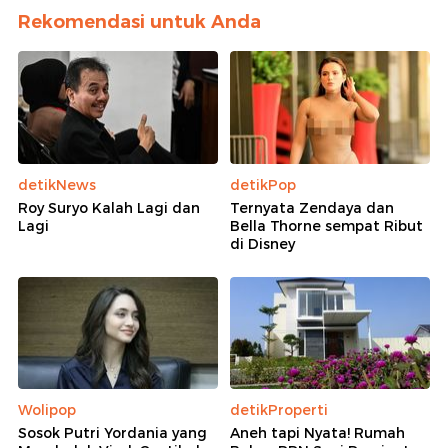
Rekomendasi untuk Anda
detikNews
detikPop
Roy Suryo Kalah Lagi dan
Ternyata Zendaya dan
Lagi
Bella Thorne sempat Ribut
di Disney
Wolipop
detikProperti
Sosok Putri Yordania yang
Aneh tapi Nyata! Rumah