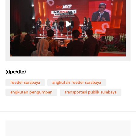
(dpe/dte)
feeder surabaya
angkutan feeder surabaya
angkutan pengumpan
transportasi publik surabaya