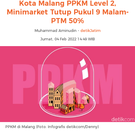
Kota Malang PPKM Level 2,
Minimarket Tutup Pukul 9 Malam-
PTM 50%
Muhammad Aminudin -
detikJatim
Jumat, 04 Feb 2022 14:49 WIB
PPKM di Malang (Foto: Infografis detikcom/Denny)