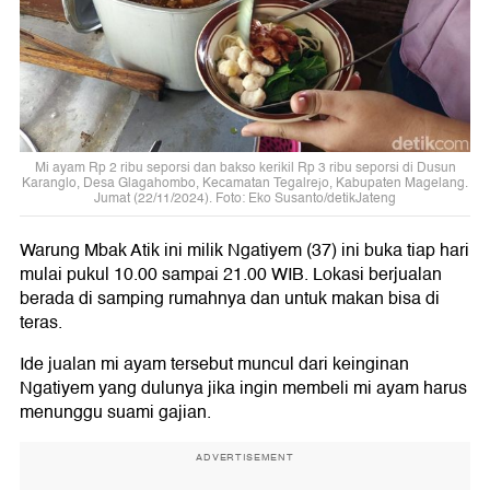
Mi ayam Rp 2 ribu seporsi dan bakso kerikil Rp 3 ribu seporsi di Dusun
Karanglo, Desa Glagahombo, Kecamatan Tegalrejo, Kabupaten Magelang.
Jumat (22/11/2024). Foto: Eko Susanto/detikJateng
Warung Mbak Atik ini milik Ngatiyem (37) ini buka tiap hari
mulai pukul 10.00 sampai 21.00 WIB. Lokasi berjualan
berada di samping rumahnya dan untuk makan bisa di
teras.
Ide jualan mi ayam tersebut muncul dari keinginan
Ngatiyem yang dulunya jika ingin membeli mi ayam harus
menunggu suami gajian.
ADVERTISEMENT