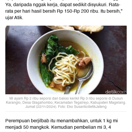
Ya, daripada nggak kerja, dapat sedikit disyukuri. Rata-
rata per hari hasil bersih Rp 150-Rp 200 ribu. Itu bersih,"
ujar Atik.
Mi ayam Rp 2 ribu seporsi dan bakso kerikil Rp 3 ribu seporsi di Dusun
Karanglo, Desa Glagahombo, Kecamatan Tegalrejo, Kabupaten Magelang.
Jumat (22/11/2024). Foto: Eko Susanto/detikJateng
Perempuan berjilbab itu menambahkan, untuk 1 kg mi
menjadi 50 mangkok. Kemudian pembelian mi 3, 4