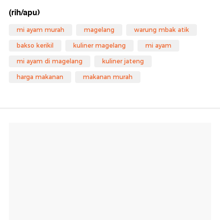
(rih/apu)
mi ayam murah
magelang
warung mbak atik
bakso kerikil
kuliner magelang
mi ayam
mi ayam di magelang
kuliner jateng
harga makanan
makanan murah