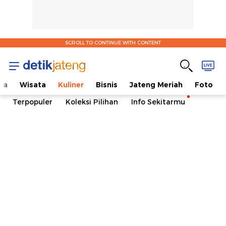
SCROLL TO CONTINUE WITH CONTENT
ya
Wisata
Kuliner
Bisnis
Jateng Meriah
Foto
Terpopuler
Koleksi Pilihan
Info Sekitarmu