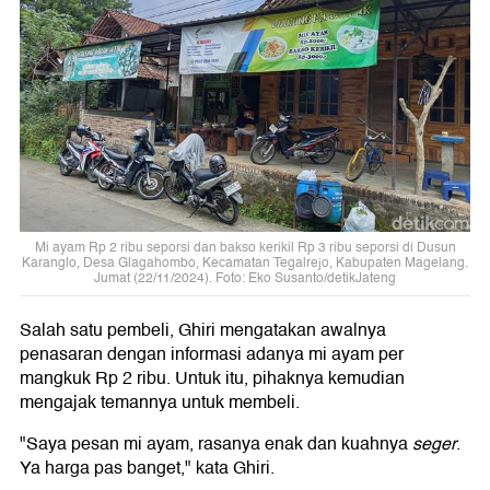
Mi ayam Rp 2 ribu seporsi dan bakso kerikil Rp 3 ribu seporsi di Dusun
Karanglo, Desa Glagahombo, Kecamatan Tegalrejo, Kabupaten Magelang.
Jumat (22/11/2024). Foto: Eko Susanto/detikJateng
Salah satu pembeli, Ghiri mengatakan awalnya
penasaran dengan informasi adanya mi ayam per
mangkuk Rp 2 ribu. Untuk itu, pihaknya kemudian
mengajak temannya untuk membeli.
"Saya pesan mi ayam, rasanya enak dan kuahnya
seger
.
Ya harga pas banget," kata Ghiri.