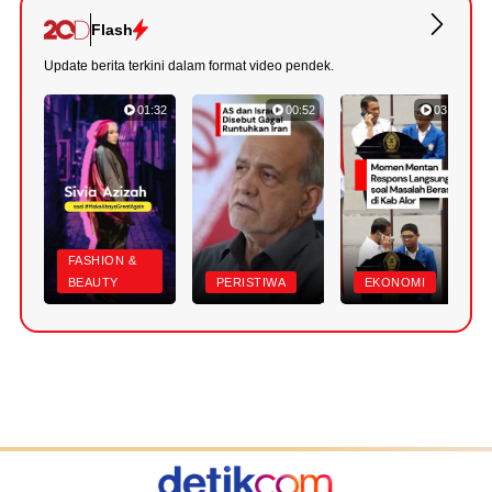
Flash
Update berita terkini dalam format video pendek.
01:32
00:52
03:22
FASHION &
BEAUTY
PERISTIWA
EKONOMI