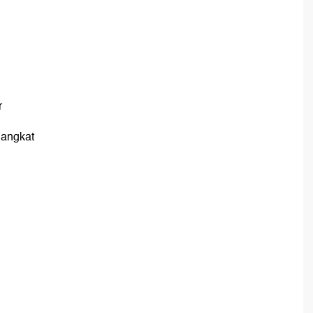
r
 angkat