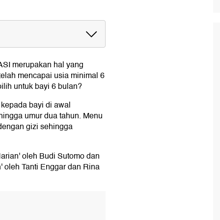
SI merupakan hal yang
telah mencapai usia minimal 6
lih untuk bayi 6 bulan?
u kepada bayi di awal
 hingga umur dua tahun. Menu
dengan gizi sehingga
i)
rian' oleh Budi Sutomo dan
 porsi)
 oleh Tanti Enggar dan Rina
angga (4 porsi)