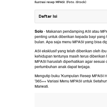
Ilustrasi resep MPASI. (Foto: iStock)
Daftar Isi
Pilihan Menu MPASI Bayi 6 Bulan
1. Puree Pisang (2 porsi)
Solo
-
Makanan pendamping ASI atau MPA
2. Bubur Susu Labu Kuning (2 porsi)
penting untuk diberikan kepada bayi yang 
3. Bubur Beras Bayam (1 porsi)
bulan. Apa saja menu MPASI yang bisa dipi
4. Bubur Beras Daging Sayur (2 porsi)
5. Bubur Beras Merah (2 porsi)
ASI eksklusif yang telah diberikan oleh ib
6. Bubur Beras Merah Brokoli (2 porsi)
kehidupan tentunya masih terus diberikan
7. Bubur Susu Manis (2 porsi)
MPASI haruslah diperhatikan agar sesuai 
8. Bubur Susu Roti Tawar (2 porsi)
pertumbuhan anak dapat terjaga.
9. Bubur Susu Alpukat Pisang (4 porsi)
10. Bubur Susu Mangga Pisang (1 pors
Mengutip buku 'Kumpulan Resep MPASI Ha
11. Bubur Susu Pepaya Apel (1 porsi)
12. Bubur Susu Tomat Pisang Wortel (1
'365++ Variasi Menu MPASI untuk Setahun'
13. Bubur Susu Kacang Hijau (2 porsi)
Marwati.
14. Bubur Susu Kacang Hijau (1 porsi)
15. Bubur Susu Kacang Hijau Pisang M