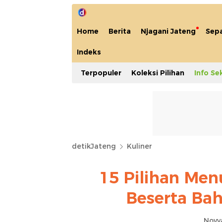
Home
Berita
Njagani Jateng
Sep
Indeks
Terpopuler
Koleksi Pilihan
Info Se
detikJateng
Kuliner
15 Pilihan Men
Beserta Ba
Novy