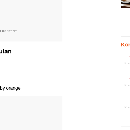
H CONTENT
Ko
ulan
Ko
Ko
aby orange
T
Ko