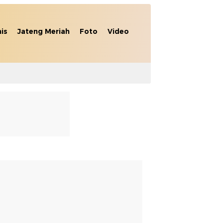
nis
Jateng Meriah
Foto
Video