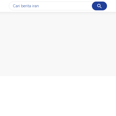
Cancel
Yang sedang ramai dicari
#1
gempa hari ini
#2
gempa
#3
prabowo
#4
iran
#5
demo
Promoted
Terakhir yang dicari
Loading...