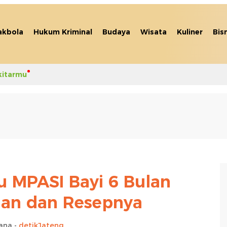
akbola
Hukum Kriminal
Budaya
Wisata
Kuliner
Bis
kitarmu
u MPASI Bayi 6 Bulan
han dan Resepnya
ana -
detikJateng