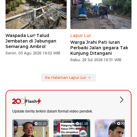
Waspada Lur! Talud
Lapur Lur
Jembatan di Jabungan
Warga Jrahi Pati Iuran
Semarang Ambrol
Perbaiki Jalan gegara Tak
Kunjung Ditangani
Senin, 03 Agu 2026 16:02 WIB
Rabu, 29 Jul 2026 16:31 WIB
Ke Halaman Lapur Lur
Flash
Update berita terkini dalam format video pendek.
01:22
01:18
00:47