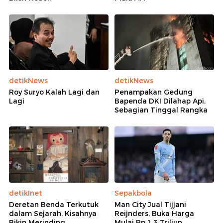
detikNews
detikNews
Roy Suryo Kalah Lagi dan
Penampakan Gedung
Lagi
Bapenda DKI Dilahap Api,
Sebagian Tinggal Rangka
detikInet
Sepakbola
Deretan Benda Terkutuk
Man City Jual Tijjani
dalam Sejarah, Kisahnya
Reijnders, Buka Harga
Bikin Merinding
Mulai Rp 1,3 Triliun