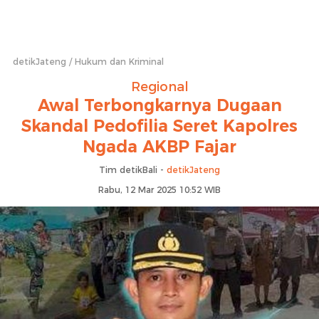
detikJateng
Hukum dan Kriminal
Regional
Awal Terbongkarnya Dugaan
Skandal Pedofilia Seret Kapolres
Ngada AKBP Fajar
Tim detikBali -
detikJateng
Rabu, 12 Mar 2025 10:52 WIB