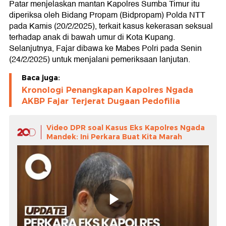
Patar menjelaskan mantan Kapolres Sumba Timur itu
diperiksa oleh Bidang Propam (Bidpropam) Polda NTT
pada Kamis (20/2/2025), terkait kasus kekerasan seksual
terhadap anak di bawah umur di Kota Kupang.
Selanjutnya, Fajar dibawa ke Mabes Polri pada Senin
(24/2/2025) untuk menjalani pemeriksaan lanjutan.
Baca juga:
Kronologi Penangkapan Kapolres Ngada
AKBP Fajar Terjerat Dugaan Pedofilia
Video DPR soal Kasus Eks Kapolres Ngada
Mandek: Ini Perkara Buat Kita Marah