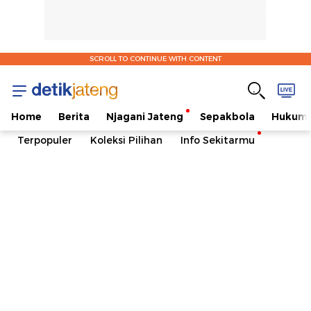
SCROLL TO CONTINUE WITH CONTENT
Home
Berita
Njagani Jateng
Sepakbola
Hukum 
Terpopuler
Koleksi Pilihan
Info Sekitarmu