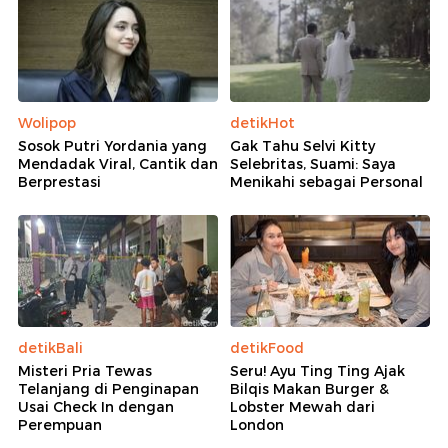
Wolipop
detikHot
Sosok Putri Yordania yang
Gak Tahu Selvi Kitty
Mendadak Viral, Cantik dan
Selebritas, Suami: Saya
Berprestasi
Menikahi sebagai Personal
detikBali
detikFood
Misteri Pria Tewas
Seru! Ayu Ting Ting Ajak
Telanjang di Penginapan
Bilqis Makan Burger &
Usai Check In dengan
Lobster Mewah dari
Perempuan
London