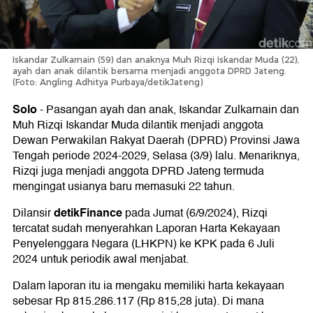
Iskandar Zulkarnain (59) dan anaknya Muh Rizqi Iskandar Muda (22),
ayah dan anak dilantik bersama menjadi anggota DPRD Jateng.
(Foto: Angling Adhitya Purbaya/detikJateng)
Solo
-
Pasangan ayah dan anak, Iskandar Zulkarnain dan
Muh Rizqi Iskandar Muda dilantik menjadi anggota
Dewan Perwakilan Rakyat Daerah (DPRD) Provinsi Jawa
Tengah periode 2024-2029, Selasa (3/9) lalu. Menariknya,
Rizqi juga menjadi anggota DPRD Jateng termuda
mengingat usianya baru memasuki 22 tahun.
detikFinance
Dilansir
pada Jumat (6/9/2024), Rizqi
tercatat sudah menyerahkan Laporan Harta Kekayaan
Penyelenggara Negara (LHKPN) ke KPK pada 6 Juli
2024 untuk periodik awal menjabat.
Dalam laporan itu ia mengaku memiliki harta kekayaan
sebesar Rp 815.286.117 (Rp 815,28 juta). Di mana