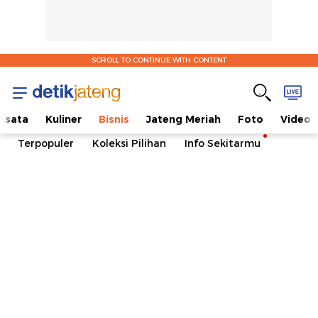
SCROLL TO CONTINUE WITH CONTENT
isata
Kuliner
Bisnis
Jateng Meriah
Foto
Video
Terpopuler
Koleksi Pilihan
Info Sekitarmu