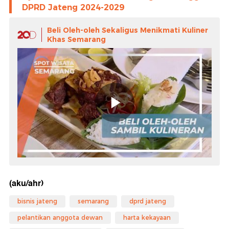
DPRD Jateng 2024-2029
Beli Oleh-oleh Sekaligus Menikmati Kuliner
Khas Semarang
(aku/ahr)
bisnis jateng
semarang
dprd jateng
pelantikan anggota dewan
harta kekayaan