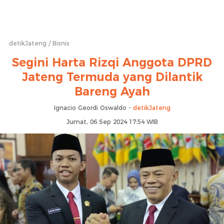
detikJateng
Bisnis
Segini Harta Rizqi Anggota DPRD
Jateng Termuda yang Dilantik
Bareng Ayah
Ignacio Geordi Oswaldo -
detikJateng
Jumat, 06 Sep 2024 17:54 WIB