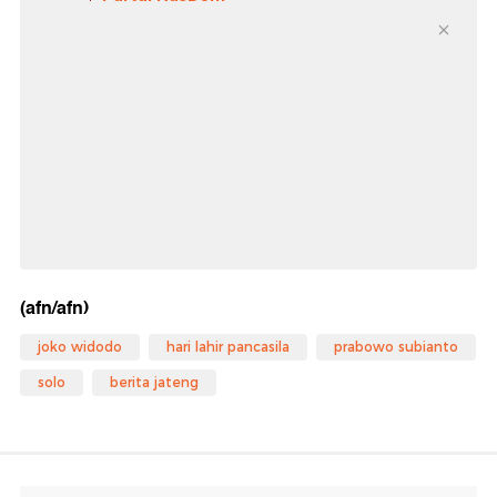
(afn/afn)
joko widodo
hari lahir pancasila
prabowo subianto
solo
berita jateng