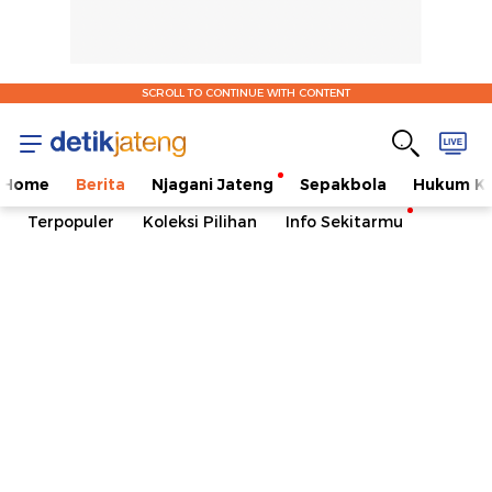
SCROLL TO CONTINUE WITH CONTENT
Home
Berita
Njagani Jateng
Sepakbola
Hukum Kr
Terpopuler
Koleksi Pilihan
Info Sekitarmu