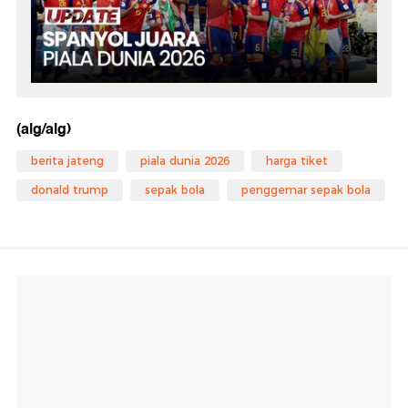
(alg/alg)
berita jateng
piala dunia 2026
harga tiket
donald trump
sepak bola
penggemar sepak bola