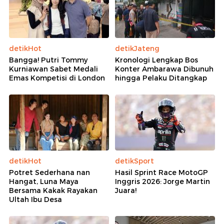
detikHot
detikJateng
Bangga! Putri Tommy
Kronologi Lengkap Bos
Kurniawan Sabet Medali
Konter Ambarawa Dibunuh
Emas Kompetisi di London
hingga Pelaku Ditangkap
detikHot
detikSport
Potret Sederhana nan
Hasil Sprint Race MotoGP
Hangat, Luna Maya
Inggris 2026: Jorge Martin
Bersama Kakak Rayakan
Juara!
Ultah Ibu Desa