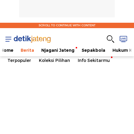
SCROLL TO CONTINUE WITH CONTENT
Home
Berita
Njagani Jateng
Sepakbola
Hukum Kr
Terpopuler
Koleksi Pilihan
Info Sekitarmu